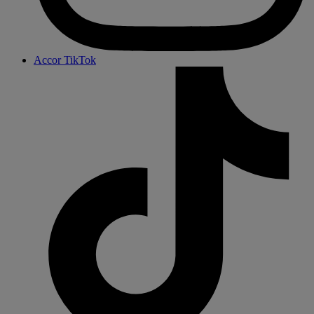
Accor TikTok