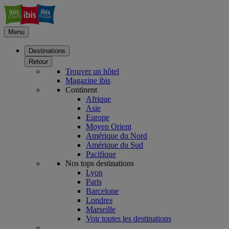
Menu
Destinations
Retour
Trouver un hôtel
Magazine ibis
Continent
Afrique
Asie
Europe
Moyen Orient
Amérique du Nord
Amérique du Sud
Pacifique
Nos tops destinations
Lyon
Paris
Barcelone
Londres
Marseille
Voir toutes les destinations