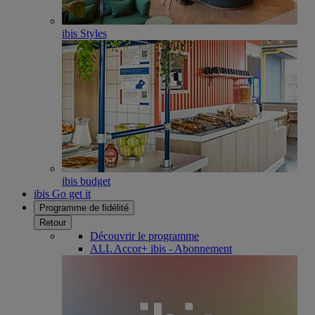
ibis Styles
ibis budget
ibis Go get it
Programme de fidélité
Retour
Découvrir le programme
ALL Accor+ ibis - Abonnement