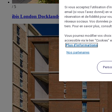
/ 5
Si vous acceptez l’utilisation d’i
email (si vous l’avez donné) en 
ibis London Docklands Canary Wharf
réservation et de fidélité pour vo
réseaux sociaux. Vos données po
tiers. Pour en savoir plus, consult
Vous pourrez modifier vos choix 
accessible via le lien "Cookies" 
Plus d'informations
Nos partenaires
Perso