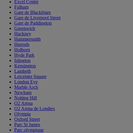
Excel Centre
Fulham
Gare de Blackfriars
Gare de Liverpool Street
Gare de Paddington
Greenwich
Hackney
Hammersmith
Harrods
Holborn
Hyde Park
Islington
Kensington
Lambeth
Leiceister Square
London Eye
Marble Arch
Newham
Notting Hill
O2 Arena
O2 Arena de Londres
Olympia
Oxford Street
Parc St James
Parc olympique