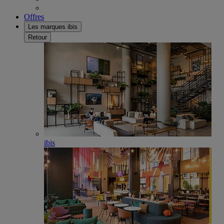
Offres
Les marques ibis
Retour
ibis