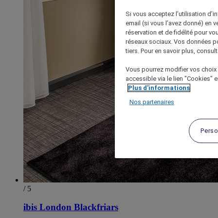
Si vous acceptez l’utilisation d’i
email (si vous l’avez donné) en 
réservation et de fidélité pour vo
réseaux sociaux. Vos données po
tiers. Pour en savoir plus, consult
Vous pourrez modifier vos choix 
accessible via le lien "Cookies" 
Plus d'informations
Nos partenaires
Perso
/ 5
ibis London Blackfriars