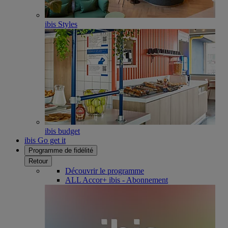
ibis Styles
ibis budget
ibis Go get it
Programme de fidélité
Retour
Découvrir le programme
ALL Accor+ ibis - Abonnement