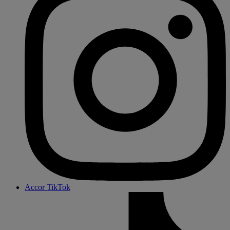
Accor TikTok