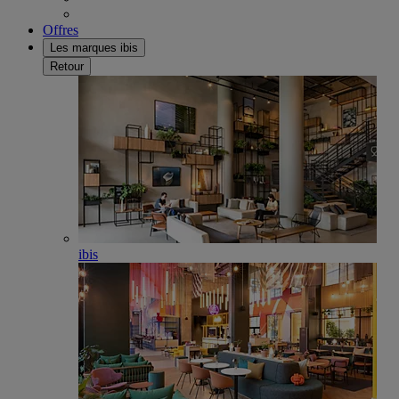
Offres
Les marques ibis
Retour
ibis