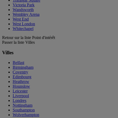
Trafalgar Square
Victoria Park
Wandsworth
Wembley Arena
West End
West London
Whitechapel
Retour sur la liste Point d'intérêt
Passer la liste Villes
Villes
Belfast
Birmingham
Coventry
Edimbourg
Heathrow
Hounslow
Leicester
Liverpool
Londres
Nottingham
Southampton
Wolverhampton