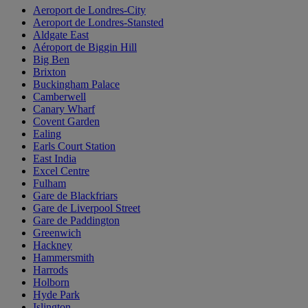
Aeroport de Londres-City
Aeroport de Londres-Stansted
Aldgate East
Aéroport de Biggin Hill
Big Ben
Brixton
Buckingham Palace
Camberwell
Canary Wharf
Covent Garden
Ealing
Earls Court Station
East India
Excel Centre
Fulham
Gare de Blackfriars
Gare de Liverpool Street
Gare de Paddington
Greenwich
Hackney
Hammersmith
Harrods
Holborn
Hyde Park
Islington