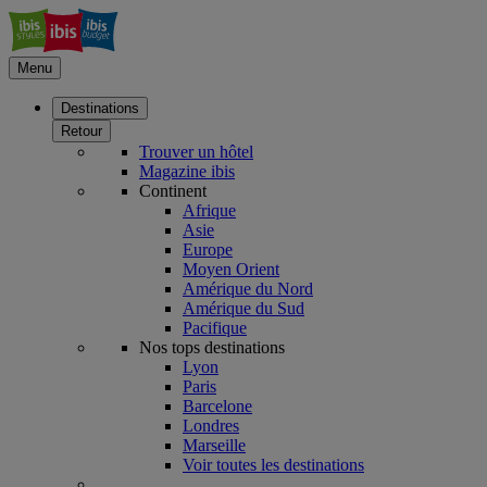
Menu
Destinations
Retour
Trouver un hôtel
Magazine ibis
Continent
Afrique
Asie
Europe
Moyen Orient
Amérique du Nord
Amérique du Sud
Pacifique
Nos tops destinations
Lyon
Paris
Barcelone
Londres
Marseille
Voir toutes les destinations