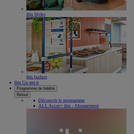
ibis Styles
ibis budget
ibis Go get it
Programme de fidélité
Retour
Découvrir le programme
ALL Accor+ ibis - Abonnement