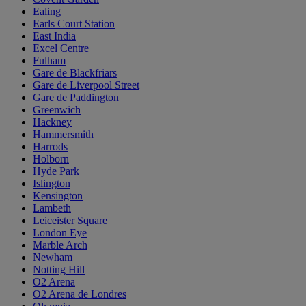
Ealing
Earls Court Station
East India
Excel Centre
Fulham
Gare de Blackfriars
Gare de Liverpool Street
Gare de Paddington
Greenwich
Hackney
Hammersmith
Harrods
Holborn
Hyde Park
Islington
Kensington
Lambeth
Leiceister Square
London Eye
Marble Arch
Newham
Notting Hill
O2 Arena
O2 Arena de Londres