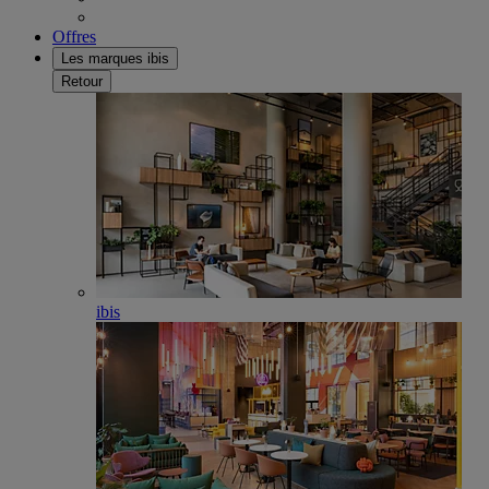
Offres
Les marques ibis
Retour
ibis