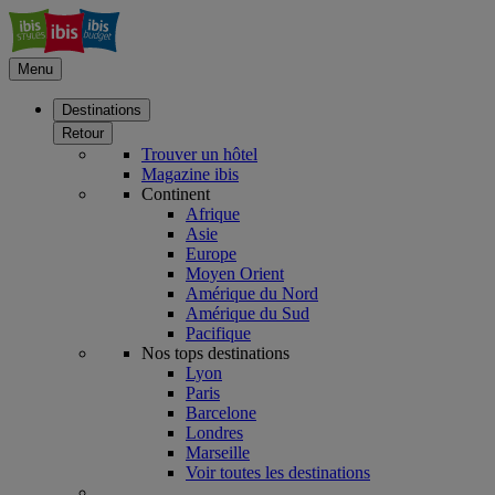
Menu
Destinations
Retour
Trouver un hôtel
Magazine ibis
Continent
Afrique
Asie
Europe
Moyen Orient
Amérique du Nord
Amérique du Sud
Pacifique
Nos tops destinations
Lyon
Paris
Barcelone
Londres
Marseille
Voir toutes les destinations