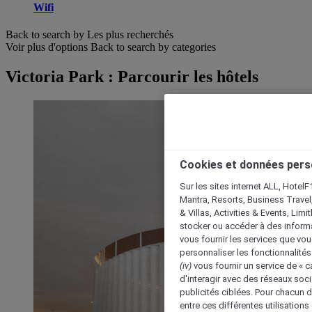
Wifi
Back to search by Les plus recherchés
Voir plus d'options
Back to search by categories
Victoria Park : Parcourir les hôtels
Cookies et données pers
Sur les sites internet ALL, HotelF
Mantra, Resorts, Business Travel
& Villas, Activities & Events, Lim
stocker ou accéder à des informa
vous fournir les services que vo
personnaliser les fonctionnalités
(iv)
vous fournir un service de « 
d'interagir avec des réseaux soci
publicités ciblées. Pour chacun 
entre ces différentes utilisations