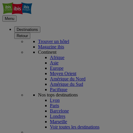
Menu
Destinations
Retour
Trouver un hôtel
Magazine ibis
Continent
Afrique
Asie
Europe
Moyen Orient
Amérique du Nord
Amérique du Sud
Pacifique
Nos tops destinations
Lyon
Paris
Barcelone
Londres
Marseille
Voir toutes les destinations