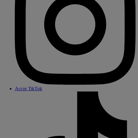
Accor TikTok