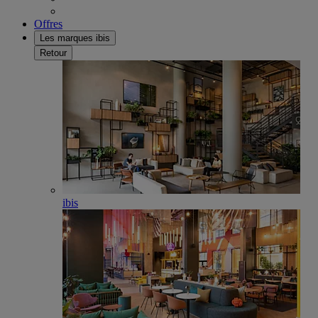
Offres
Les marques ibis
Retour
ibis