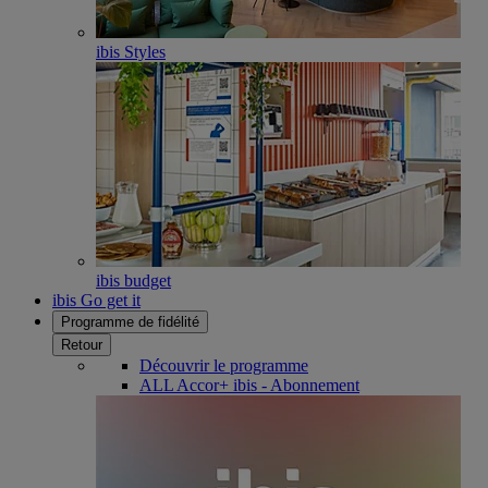
ibis Styles
ibis budget
ibis Go get it
Programme de fidélité
Retour
Découvrir le programme
ALL Accor+ ibis - Abonnement