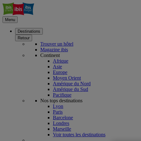
Menu
Destinations
Retour
Trouver un hôtel
Magazine ibis
Continent
Afrique
Asie
Europe
Moyen Orient
Amérique du Nord
Amérique du Sud
Pacifique
Nos tops destinations
Lyon
Paris
Barcelone
Londres
Marseille
Voir toutes les destinations