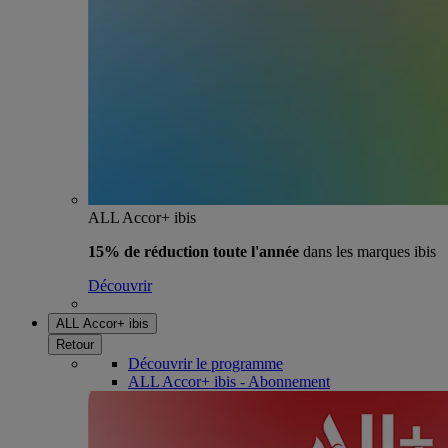
ALL Accor+ ibis
15% de réduction toute l'année
dans les marques ibis
Découvrir
ALL Accor+ ibis
Retour
Découvrir le programme
ALL Accor+ ibis - Abonnement