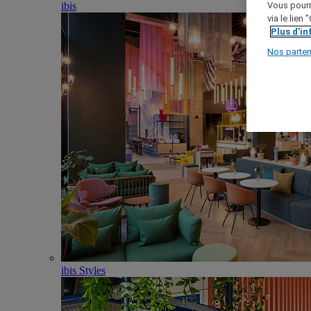
ibis
Vous pourr
via le lien
Plus d'i
Nos parten
ibis Styles