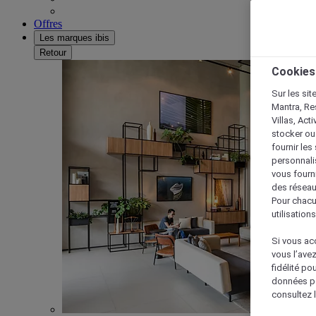
Offres
Les marques ibis
Retour
Cookies
Sur les sit
Mantra, Re
Villas, Act
stocker ou
fournir le
personnalis
vous fourn
des réseau
Pour chacu
utilisation
Si vous acc
vous l’ave
fidélité po
données po
consultez l