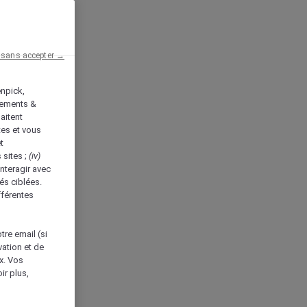
 sans accepter →
enpick,
tements &
aitent
tes et vous
t
 sites ;
(iv)
nteragir avec
és ciblées.
fférentes
tre email (si
vation et de
ux. Vos
ir plus,