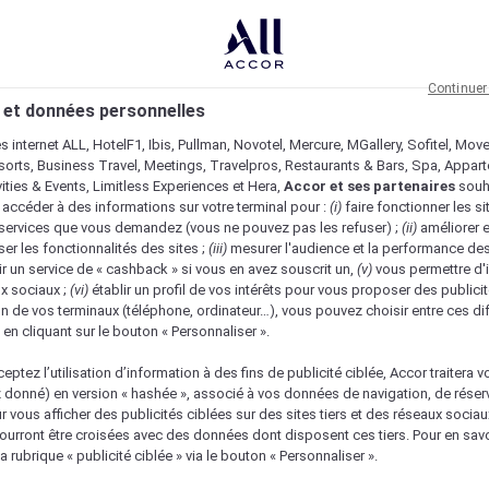
Continuer
 et données personnelles
es internet ALL, HotelF1, Ibis, Pullman, Novotel, Mercure, MGallery, Sofitel, Mov
sorts, Business Travel, Meetings, Travelpros, Restaurants & Bars, Spa, Appar
ivities & Events, Limitless Experiences et Hera,
Accor et ses partenaires
souh
 accéder à des informations sur votre terminal pour :
(i)
faire fonctionner les si
s services que vous demandez (vous ne pouvez pas les refuser) ;
(ii)
améliorer e
er les fonctionnalités des sites ;
(iii)
mesurer l'audience et la performance des
ir un service de « cashback » si vous en avez souscrit un,
(v)
vous permettre d'i
x sociaux ;
(vi)
établir un profil de vos intérêts pour vous proposer des publicit
n de vos terminaux (téléphone, ordinateur…), vous pouvez choisir entre ces di
s en cliquant sur le bouton « Personnaliser ».
eptez l’utilisation d’information à des fins de publicité ciblée, Accor traitera vo
z donné) en version « hashée », associé à vos données de navigation, de réser
ur vous afficher des publicités ciblées sur des sites tiers et des réseaux socia
urront être croisées avec des données dont disposent ces tiers. Pour en savo
a rubrique « publicité ciblée » via le bouton « Personnaliser ».