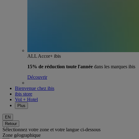
ALL Accor+ ibis
15% de réduction toute l'année
dans les marques ibis
Découvrir
Bienvenue chez ibis
ibis store
Vol + Hotel
Plus
EN
Retour
Sélectionnez votre zone et votre langue ci-dessous
Zone géographique