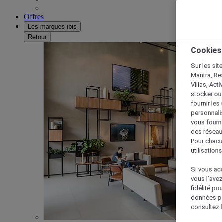
Offres
Les marques ibis
Retour
Cookies
Sur les sit
Mantra, Re
Villas, Act
stocker ou
fournir le
personnalis
vous fourn
des réseau
Pour chacu
utilisation
Si vous acc
vous l’ave
fidélité po
données po
consultez l