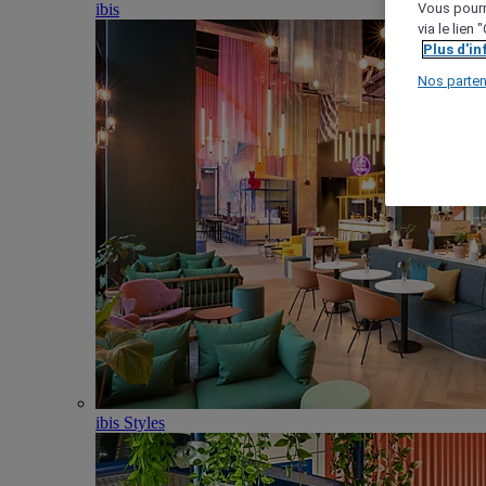
ibis
Vous pourr
via le lien
Plus d'i
Nos parten
ibis Styles