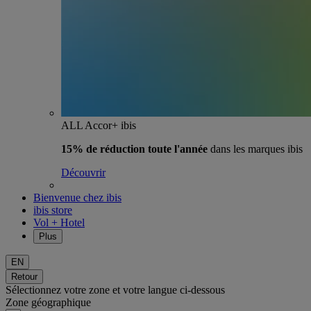
ALL Accor+ ibis
15% de réduction toute l'année
dans les marques ibis
Découvrir
Bienvenue chez ibis
ibis store
Vol + Hotel
Plus
EN
Retour
Sélectionnez votre zone et votre langue ci-dessous
Zone géographique