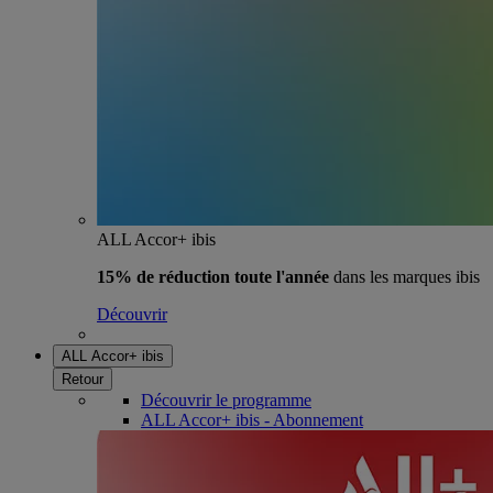
ALL Accor+ ibis
15% de réduction toute l'année
dans les marques ibis
Découvrir
ALL Accor+ ibis
Retour
Découvrir le programme
ALL Accor+ ibis - Abonnement