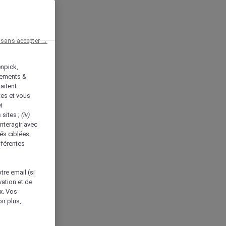
 sans accepter →
enpick,
tements &
aitent
tes et vous
t
 sites ;
(iv)
nteragir avec
és ciblées.
fférentes
tre email (si
vation et de
ux. Vos
ir plus,