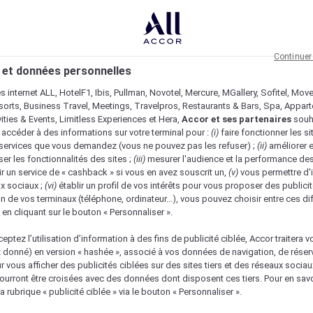
Continuer
 et données personnelles
es internet ALL, HotelF1, Ibis, Pullman, Novotel, Mercure, MGallery, Sofitel, Mov
sorts, Business Travel, Meetings, Travelpros, Restaurants & Bars, Spa, Appar
ivities & Events, Limitless Experiences et Hera,
Accor et ses partenaires
souh
 accéder à des informations sur votre terminal pour :
(i)
faire fonctionner les si
s services que vous demandez (vous ne pouvez pas les refuser) ;
(ii)
améliorer e
er les fonctionnalités des sites ;
(iii)
mesurer l'audience et la performance des
ir un service de « cashback » si vous en avez souscrit un,
(v)
vous permettre d'i
x sociaux ;
(vi)
établir un profil de vos intérêts pour vous proposer des publicit
n de vos terminaux (téléphone, ordinateur…), vous pouvez choisir entre ces di
s en cliquant sur le bouton « Personnaliser ».
eptez l’utilisation d’information à des fins de publicité ciblée, Accor traitera vo
z donné) en version « hashée », associé à vos données de navigation, de réser
ur vous afficher des publicités ciblées sur des sites tiers et des réseaux socia
urront être croisées avec des données dont disposent ces tiers. Pour en savo
a rubrique « publicité ciblée » via le bouton « Personnaliser ».