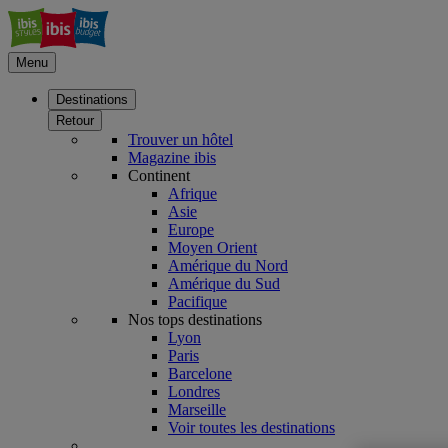
Menu
Destinations
Retour
Trouver un hôtel
Magazine ibis
Continent
Afrique
Asie
Europe
Moyen Orient
Amérique du Nord
Amérique du Sud
Pacifique
Nos tops destinations
Lyon
Paris
Barcelone
Londres
Marseille
Voir toutes les destinations