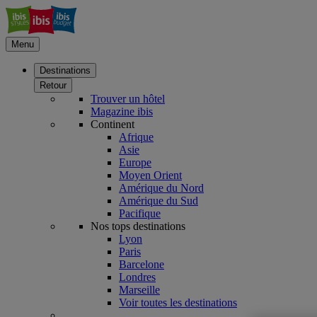
Menu
Destinations
Retour
Trouver un hôtel
Magazine ibis
Continent
Afrique
Asie
Europe
Moyen Orient
Amérique du Nord
Amérique du Sud
Pacifique
Nos tops destinations
Lyon
Paris
Barcelone
Londres
Marseille
Voir toutes les destinations