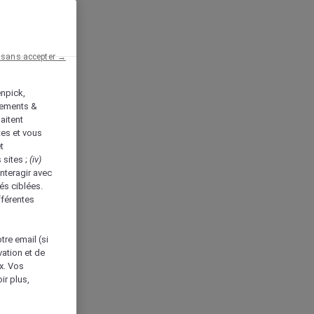
 sans accepter →
enpick,
tements &
aitent
tes et vous
t
 sites ;
(iv)
nteragir avec
és ciblées.
fférentes
tre email (si
vation et de
ux. Vos
ir plus,