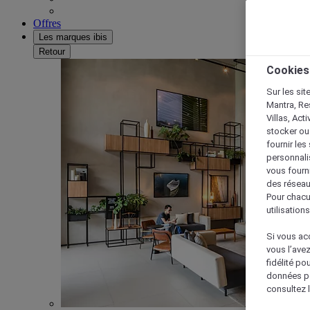
Offres
Les marques ibis
Retour
Cookies
Sur les sit
Mantra, Re
Villas, Act
stocker ou
fournir le
personnalis
vous fourn
des réseau
Pour chacu
utilisation
Si vous acc
vous l’ave
fidélité po
données po
consultez l