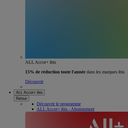
ALL Accor+ ibis
15% de réduction toute l'année
dans les marques ibis
Découvrir
ALL Accor+ ibis
Retour
Découvrir le programme
ALL Accor+ ibis - Abonnement