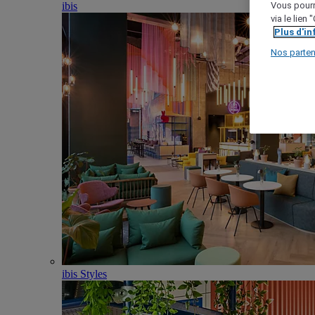
ibis
Vous pourr
via le lien
Plus d'i
Nos parten
ibis Styles