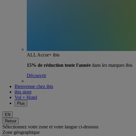
ALL Accor+ ibis
15% de réduction toute l'année
dans les marques ibis
Découvrir
Bienvenue chez ibis
ibis store
Vol + Hotel
Plus
EN
Retour
Sélectionnez votre zone et votre langue ci-dessous
Zone géographique