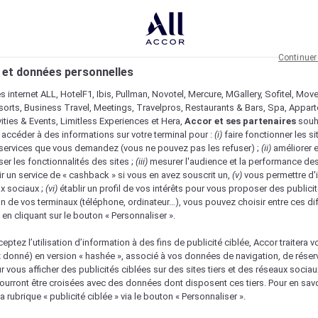
Continuer
 et données personnelles
es internet ALL, HotelF1, Ibis, Pullman, Novotel, Mercure, MGallery, Sofitel, Mov
sorts, Business Travel, Meetings, Travelpros, Restaurants & Bars, Spa, Appar
ivities & Events, Limitless Experiences et Hera,
Accor et ses partenaires
souh
 accéder à des informations sur votre terminal pour :
(i)
faire fonctionner les si
s services que vous demandez (vous ne pouvez pas les refuser) ;
(ii)
améliorer e
er les fonctionnalités des sites ;
(iii)
mesurer l'audience et la performance des
ir un service de « cashback » si vous en avez souscrit un,
(v)
vous permettre d'i
x sociaux ;
(vi)
établir un profil de vos intérêts pour vous proposer des publicit
n de vos terminaux (téléphone, ordinateur…), vous pouvez choisir entre ces di
s en cliquant sur le bouton « Personnaliser ».
eptez l’utilisation d’information à des fins de publicité ciblée, Accor traitera vo
z donné) en version « hashée », associé à vos données de navigation, de réser
ur vous afficher des publicités ciblées sur des sites tiers et des réseaux socia
urront être croisées avec des données dont disposent ces tiers. Pour en savo
a rubrique « publicité ciblée » via le bouton « Personnaliser ».