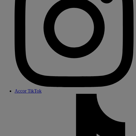
Accor TikTok