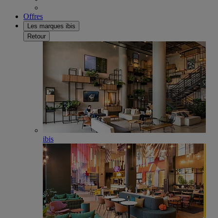
Offres
Les marques ibis
Retour
ibis