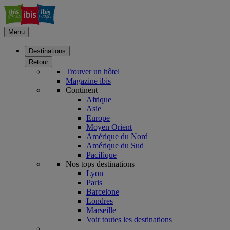
Menu
Destinations
Retour
Trouver un hôtel
Magazine ibis
Continent
Afrique
Asie
Europe
Moyen Orient
Amérique du Nord
Amérique du Sud
Pacifique
Nos tops destinations
Lyon
Paris
Barcelone
Londres
Marseille
Voir toutes les destinations