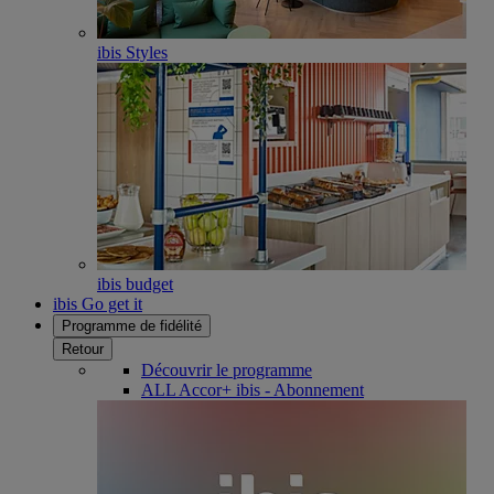
ibis Styles
ibis budget
ibis Go get it
Programme de fidélité
Retour
Découvrir le programme
ALL Accor+ ibis - Abonnement