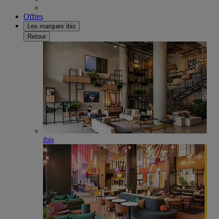
Offres
Les marques ibis
Retour
ibis