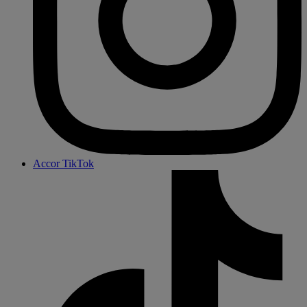
Accor TikTok