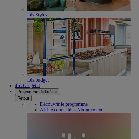
ibis Styles
ibis budget
ibis Go get it
Programme de fidélité
Retour
Découvrir le programme
ALL Accor+ ibis - Abonnement