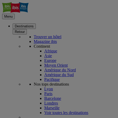
Menu
Destinations
Retour
Trouver un hôtel
Magazine ibis
Continent
Afrique
Asie
Europe
Moyen Orient
Amérique du Nord
Amérique du Sud
Pacifique
Nos tops destinations
Lyon
Paris
Barcelone
Londres
Marseille
Voir toutes les destinations