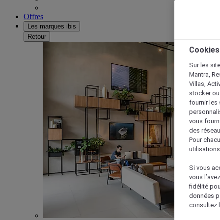
Offres
Les marques ibis
Retour
Cookies
Sur les sit
Mantra, Re
Villas, Act
stocker ou
fournir le
personnalis
vous fourn
des réseau
Pour chacu
utilisation
Si vous acc
vous l’ave
fidélité po
données po
consultez l