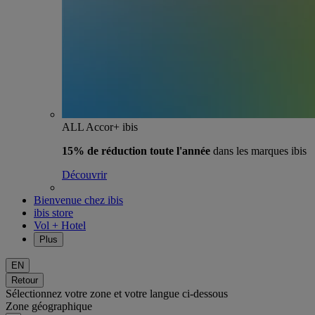
ALL Accor+ ibis
15% de réduction toute l'année
dans les marques ibis
Découvrir
Bienvenue chez ibis
ibis store
Vol + Hotel
Plus
EN
Retour
Sélectionnez votre zone et votre langue ci-dessous
Zone géographique