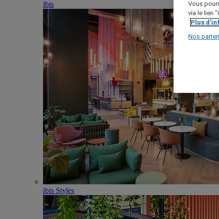
ibis
Vous pourr
via le lien
Plus d'i
Nos parten
ibis Styles