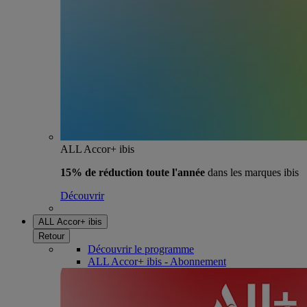
ALL Accor+ ibis
15% de réduction toute l'année
dans les marques ibis
Découvrir
ALL Accor+ ibis
Retour
Découvrir le programme
ALL Accor+ ibis - Abonnement