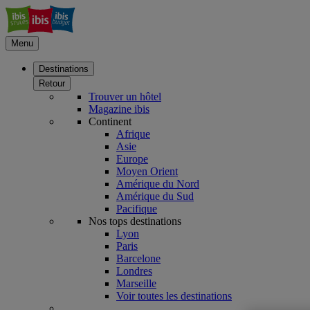
Menu
Destinations
Retour
Trouver un hôtel
Magazine ibis
Continent
Afrique
Asie
Europe
Moyen Orient
Amérique du Nord
Amérique du Sud
Pacifique
Nos tops destinations
Lyon
Paris
Barcelone
Londres
Marseille
Voir toutes les destinations