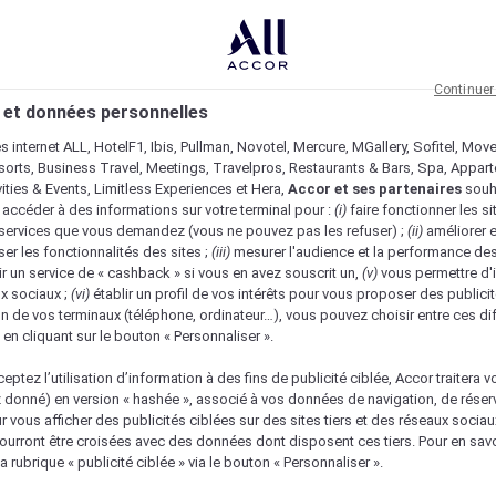
Continuer
 et données personnelles
es internet ALL, HotelF1, Ibis, Pullman, Novotel, Mercure, MGallery, Sofitel, Mov
sorts, Business Travel, Meetings, Travelpros, Restaurants & Bars, Spa, Appar
ivities & Events, Limitless Experiences et Hera,
Accor et ses partenaires
souh
 accéder à des informations sur votre terminal pour :
(i)
faire fonctionner les si
s services que vous demandez (vous ne pouvez pas les refuser) ;
(ii)
améliorer e
er les fonctionnalités des sites ;
(iii)
mesurer l'audience et la performance des
ir un service de « cashback » si vous en avez souscrit un,
(v)
vous permettre d'i
x sociaux ;
(vi)
établir un profil de vos intérêts pour vous proposer des publicit
n de vos terminaux (téléphone, ordinateur…), vous pouvez choisir entre ces di
s en cliquant sur le bouton « Personnaliser ».
eptez l’utilisation d’information à des fins de publicité ciblée, Accor traitera vo
z donné) en version « hashée », associé à vos données de navigation, de réser
ur vous afficher des publicités ciblées sur des sites tiers et des réseaux socia
urront être croisées avec des données dont disposent ces tiers. Pour en savo
a rubrique « publicité ciblée » via le bouton « Personnaliser ».