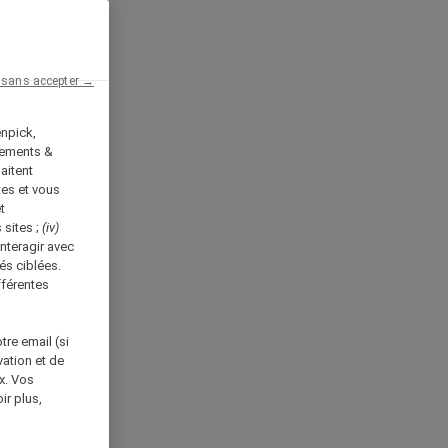
 sans accepter →
enpick,
tements &
aitent
tes et vous
t
 sites ;
(iv)
nteragir avec
és ciblées.
fférentes
tre email (si
vation et de
ux. Vos
ir plus,