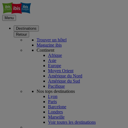
Menu
Destinations
Retour
Trouver un hôtel
Magazine ibis
Continent
Afrique
Asie
Europe
Moyen Orient
Amérique du Nord
Amérique du Sud
Pacifique
Nos tops destinations
Lyon
Paris
Barcelone
Londres
Marseille
Voir toutes les destinations