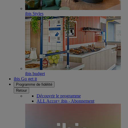
ibis Styles
ibis budget
ibis Go get it
Programme de fidélité
Retour
Découvrir le programme
ALL Accor+ ibis - Abonnement