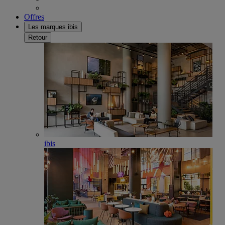
Offres
Les marques ibis
Retour
ibis