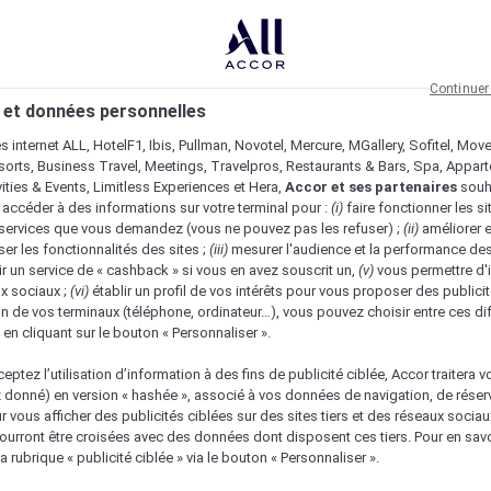
Continuer
 et données personnelles
es internet ALL, HotelF1, Ibis, Pullman, Novotel, Mercure, MGallery, Sofitel, Mov
sorts, Business Travel, Meetings, Travelpros, Restaurants & Bars, Spa, Appar
ivities & Events, Limitless Experiences et Hera,
Accor et ses partenaires
souh
 accéder à des informations sur votre terminal pour :
(i)
faire fonctionner les si
s services que vous demandez (vous ne pouvez pas les refuser) ;
(ii)
améliorer e
er les fonctionnalités des sites ;
(iii)
mesurer l'audience et la performance des
ir un service de « cashback » si vous en avez souscrit un,
(v)
vous permettre d'i
x sociaux ;
(vi)
établir un profil de vos intérêts pour vous proposer des publicit
n de vos terminaux (téléphone, ordinateur…), vous pouvez choisir entre ces di
s en cliquant sur le bouton « Personnaliser ».
eptez l’utilisation d’information à des fins de publicité ciblée, Accor traitera vo
z donné) en version « hashée », associé à vos données de navigation, de réser
ur vous afficher des publicités ciblées sur des sites tiers et des réseaux socia
urront être croisées avec des données dont disposent ces tiers. Pour en savo
a rubrique « publicité ciblée » via le bouton « Personnaliser ».