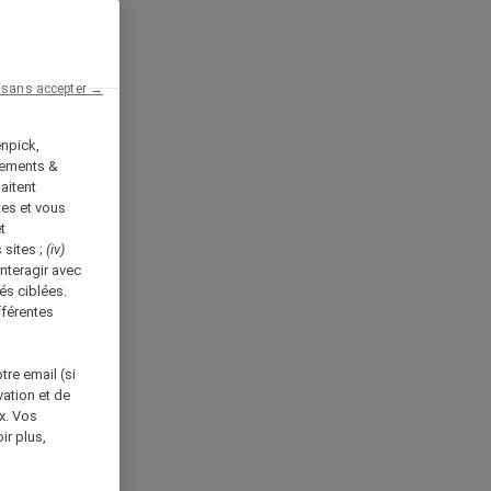
 sans accepter →
enpick,
tements &
aitent
tes et vous
t
 sites ;
(iv)
nteragir avec
és ciblées.
fférentes
tre email (si
vation et de
ux. Vos
ir plus,