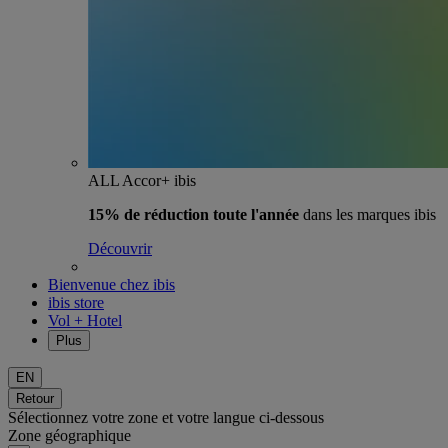
ALL Accor+ ibis
15% de réduction toute l'année
dans les marques ibis
Découvrir
Bienvenue chez ibis
ibis store
Vol + Hotel
Plus
EN
Retour
Sélectionnez votre zone et votre langue ci-dessous
Zone géographique