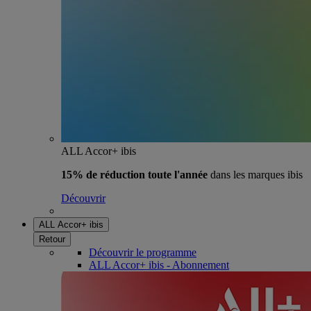
ALL Accor+ ibis
15% de réduction toute l'année
dans les marques ibis
Découvrir
ALL Accor+ ibis
Retour
Découvrir le programme
ALL Accor+ ibis - Abonnement