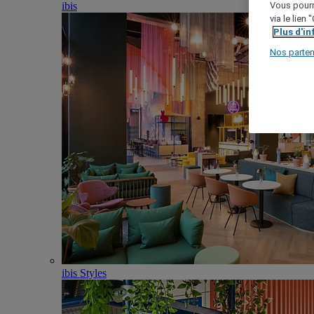
ibis
Vous pourr
via le lien
Plus d'i
Nos parten
ibis Styles