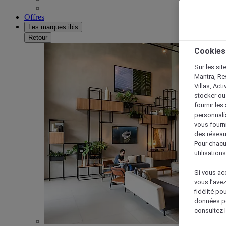
Offres
Les marques ibis
Retour
Cookies
Sur les sit
Mantra, Re
Villas, Act
stocker ou
fournir le
personnalis
vous fourn
des réseau
Pour chacu
utilisation
Si vous acc
vous l’ave
fidélité po
données po
consultez l