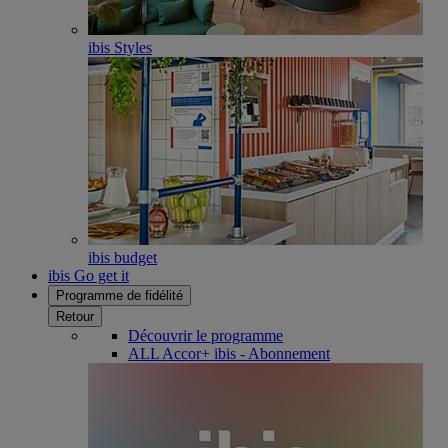
ibis Styles
ibis budget
ibis Go get it
Programme de fidélité
Retour
Découvrir le programme
ALL Accor+ ibis - Abonnement