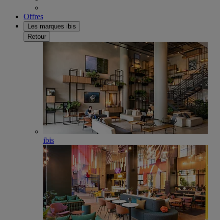
Offres
Les marques ibis
Retour
ibis