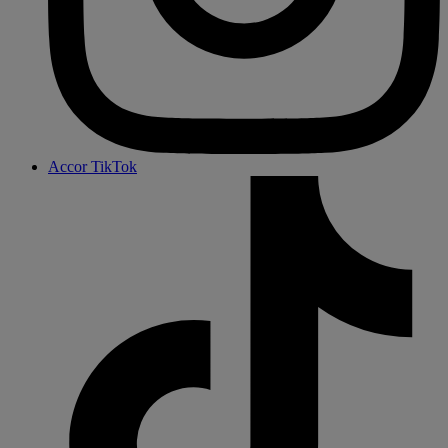
Accor TikTok