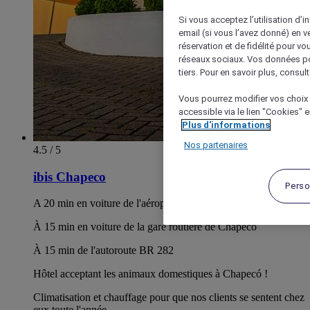
Si vous acceptez l’utilisation d’i
email (si vous l’avez donné) en 
réservation et de fidélité pour vo
réseaux sociaux. Vos données po
tiers. Pour en savoir plus, consult
Vous pourrez modifier vos choix 
accessible via le lien "Cookies" 
Plus d'informations
Nos partenaires
4.5 / 5
ibis Chapeco
Perso
A 20 min en voiture de l'aéroport Serafim Enoss Bertaso
À 15 min en voiture de la gare routière de Chapecó
À 15 min de l'autoroute BR 282
Hôtel acceptant les animaux domestiques à Chapecó !
Climatisation et chauffage pour que nos clients se sentent chez
eux toute l'année.