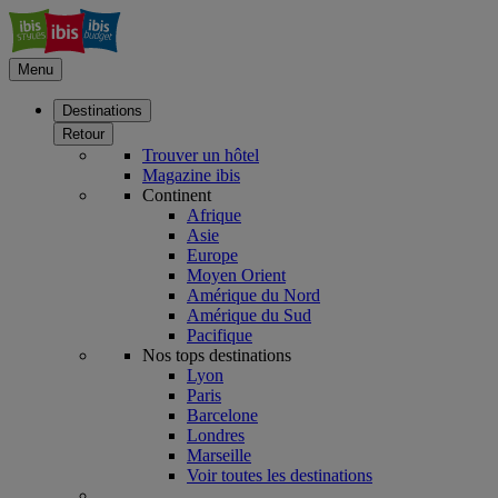
Menu
Destinations
Retour
Trouver un hôtel
Magazine ibis
Continent
Afrique
Asie
Europe
Moyen Orient
Amérique du Nord
Amérique du Sud
Pacifique
Nos tops destinations
Lyon
Paris
Barcelone
Londres
Marseille
Voir toutes les destinations