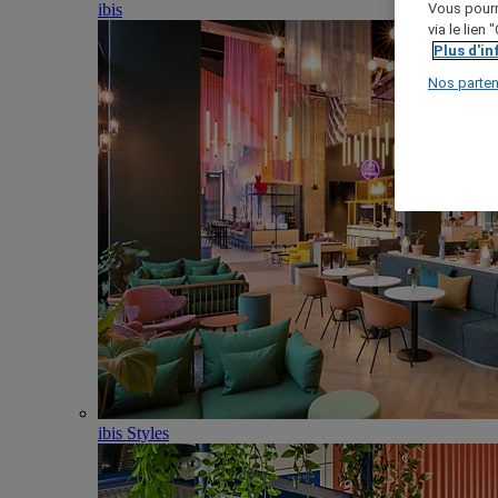
ibis
Vous pourr
via le lien
Plus d'i
Nos parten
ibis Styles