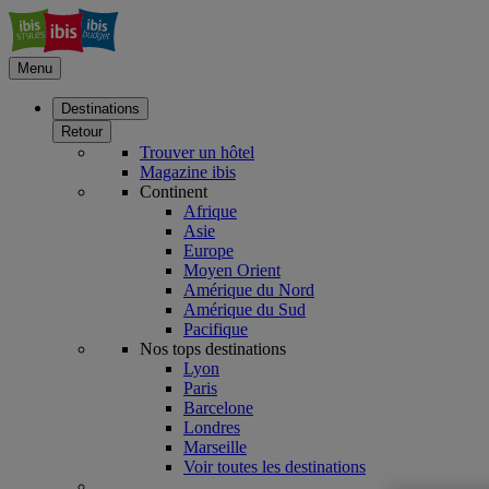
Menu
Destinations
Retour
Trouver un hôtel
Magazine ibis
Continent
Afrique
Asie
Europe
Moyen Orient
Amérique du Nord
Amérique du Sud
Pacifique
Nos tops destinations
Lyon
Paris
Barcelone
Londres
Marseille
Voir toutes les destinations