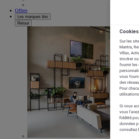
Offres
Les marques ibis
Retour
Cookies
Sur les sit
Mantra, Re
Villas, Act
stocker ou
fournir le
personnalis
vous fourn
des réseau
Pour chacu
utilisation
Si vous acc
vous l’ave
fidélité po
données po
consultez l