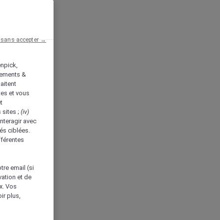
 sans accepter →
enpick,
tements &
aitent
tes et vous
t
 sites ;
(iv)
nteragir avec
és ciblées.
fférentes
tre email (si
vation et de
ux. Vos
ir plus,