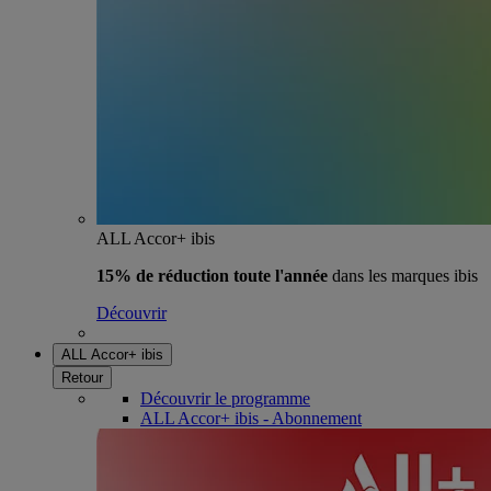
ALL Accor+ ibis
15% de réduction toute l'année
dans les marques ibis
Découvrir
ALL Accor+ ibis
Retour
Découvrir le programme
ALL Accor+ ibis - Abonnement