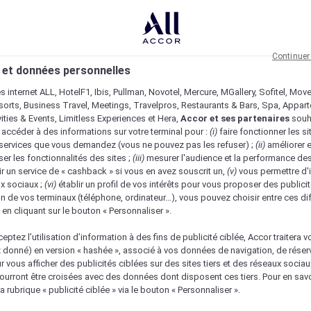
Continuer
 et données personnelles
es internet ALL, HotelF1, Ibis, Pullman, Novotel, Mercure, MGallery, Sofitel, Mov
sorts, Business Travel, Meetings, Travelpros, Restaurants & Bars, Spa, Appar
ivities & Events, Limitless Experiences et Hera,
Accor et ses partenaires
souh
 accéder à des informations sur votre terminal pour :
(i)
faire fonctionner les si
s services que vous demandez (vous ne pouvez pas les refuser) ;
(ii)
améliorer e
er les fonctionnalités des sites ;
(iii)
mesurer l'audience et la performance des
ir un service de « cashback » si vous en avez souscrit un,
(v)
vous permettre d'i
x sociaux ;
(vi)
établir un profil de vos intérêts pour vous proposer des publicit
n de vos terminaux (téléphone, ordinateur…), vous pouvez choisir entre ces di
s en cliquant sur le bouton « Personnaliser ».
eptez l’utilisation d’information à des fins de publicité ciblée, Accor traitera vo
z donné) en version « hashée », associé à vos données de navigation, de réser
ur vous afficher des publicités ciblées sur des sites tiers et des réseaux socia
urront être croisées avec des données dont disposent ces tiers. Pour en savo
a rubrique « publicité ciblée » via le bouton « Personnaliser ».