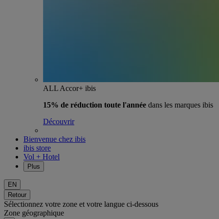
ALL Accor+ ibis
15% de réduction toute l'année
dans les marques ibis
Découvrir
Bienvenue chez ibis
ibis store
Vol + Hotel
Plus
EN
Retour
Sélectionnez votre zone et votre langue ci-dessous
Zone géographique