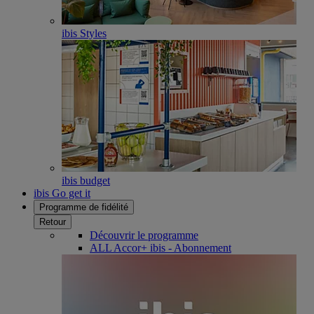
ibis Styles
ibis budget
ibis Go get it
Programme de fidélité
Retour
Découvrir le programme
ALL Accor+ ibis - Abonnement