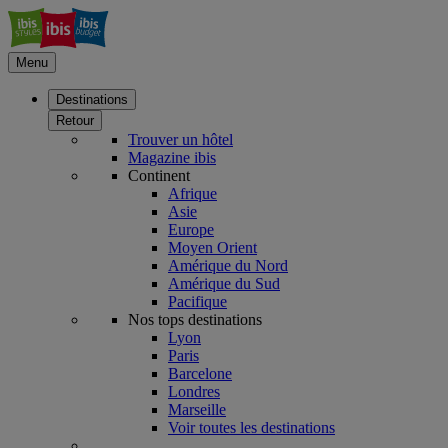
Menu
Destinations
Retour
Trouver un hôtel
Magazine ibis
Continent
Afrique
Asie
Europe
Moyen Orient
Amérique du Nord
Amérique du Sud
Pacifique
Nos tops destinations
Lyon
Paris
Barcelone
Londres
Marseille
Voir toutes les destinations