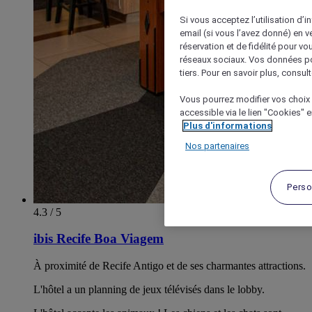
Si vous acceptez l’utilisation d’i
email (si vous l’avez donné) en 
réservation et de fidélité pour vo
réseaux sociaux. Vos données po
tiers. Pour en savoir plus, consult
Vous pourrez modifier vos choix 
accessible via le lien "Cookies" 
Plus d'informations
Nos partenaires
Perso
4.3 / 5
ibis Recife Boa Viagem
À proximité de Recife Antigo et de ses charmantes attractions.
L'hôtel a un planning de jeux télévisés dans le lobby.