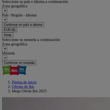
Seleccione su país e idioma a continuación
Zona geográfica
País / Región - Idioma
Confirmar mi país e idioma
EUR
(€)
Atrás
Seleccione su moneda a continuación
Zona geográfica
Moneda
Confirmar mi moneda
Página de inicio
Ofertas de ibis
Mega Oferta ibis 2025