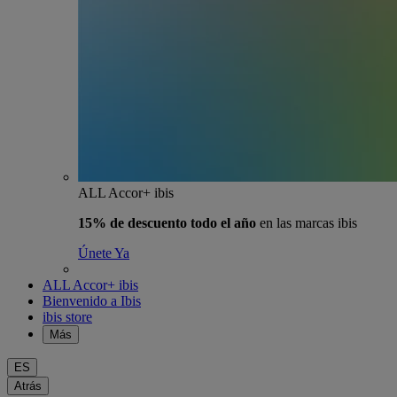
ALL Accor+ ibis
15% de descuento todo el año
en las marcas ibis
Únete Ya
ALL Accor+ ibis
Bienvenido a Ibis
ibis store
Más
ES
Atrás