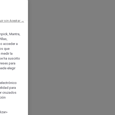
uir sin Aceptar →
enpick, Mantra,
llas,
o acceder a
ios que
) medir la
se ha suscrito
tereses para
uede elegir
 electrónico
elidad para
ser cruzados
ción
izar»