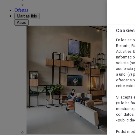
Ofertas
Marcas ibis
Atrás
Cookies
En los siti
Resorts, B
Activities 
información
solicita (n
audiencia y
a uno; (v) 
ofrecerle p
entre esto
Si acepta e
(si lo ha f
mostrarle 
con datos 
«publicidad
Podrá modi