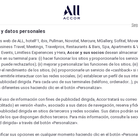
Seg
 y datos personales
os web de ALL, hotelF1, ibis, Pullman, Novotel, Mercure, MGallery, Sofitel, Mov
usiness Travel, Meetings, Travelpros, Restaurants & Bars, Spa, Apartments & Vi
& Events, Limitless Experiences y Hera,
Accor y sus socios
desean almacenar 
 en su terminal para: (i) hacer funcionar los sitios y proporcionarle los servic
o puede rechazarlos); (ii) mejorar y personalizar las funciones de los sitios; (iii
 el rendimiento de los sitios; (iv) proporcionarle un servicio de «cashback» si 
permitirle interactuar con las redes sociales; (vi) establecer un perfil de sus in
ublicidad dirigida. Para cada uno de sus terminales (teléfono, ordenador...), p
s diferentes usos haciendo clic en el botón «Personalizar».
l uso de información con fines de publicidad dirigida, Accor tratará su correo
acilitado) en versión «hash», asociado a sus datos de navegación, reserva y fid
publicidad dirigida en sitios de terceros y redes sociales. Sus datos podrán 
de los que dispongan dichos terceros. Para más información, consulte la sec
 dirigida» a través del botón «Personalizar».
ficar sus opciones en cualquier momento haciendo clic en el botón «Personal