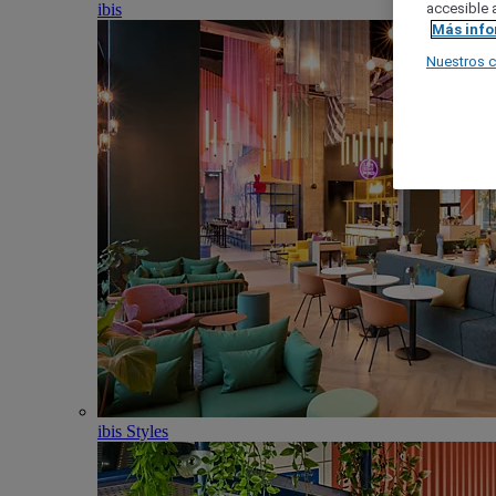
ibis
accesible a
Más inf
Nuestros 
ibis Styles