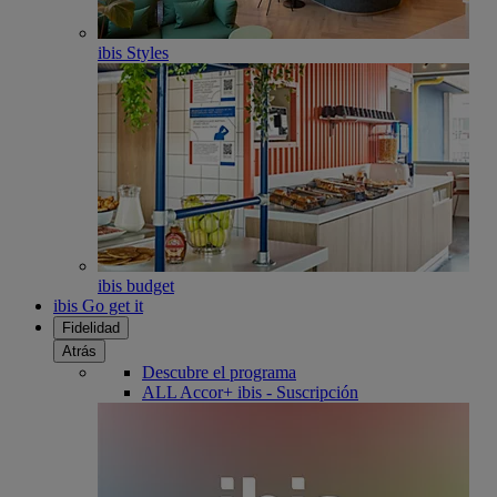
ibis Styles
ibis budget
ibis Go get it
Fidelidad
Atrás
Descubre el programa
ALL Accor+ ibis - Suscripción