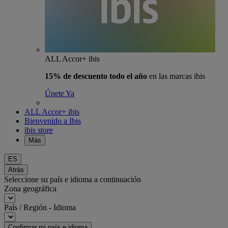
ALL Accor+ ibis
15% de descuento todo el año
en las marcas ibis
Únete Ya
ALL Accor+ ibis
Bienvenido a Ibis
ibis store
Más
ES
Atrás
Seleccione su país e idioma a continuación
Zona geográfica
País / Región - Idioma
Confirmar mi país e idioma