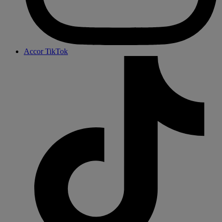
Accor TikTok