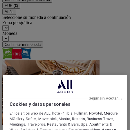
EUR
(€)
Atrás
Seleccione su moneda a continuación
Zona geográfica
Moneda
Confirmar mi moneda
Seguir sin Aceptar →
Cookies y datos personales
En los sitios web de ALL, hotelF1, ibis, Pullman, Novotel, Mercure,
MGallery, Sofitel, Movenpick, Mantra, Resorts, Business Travel,
Meetings, Travelpros, Restaurants & Bars, Spa, Apartments &
Villas, Activities & Events, Limitless Experiences y Hera,
Accor y