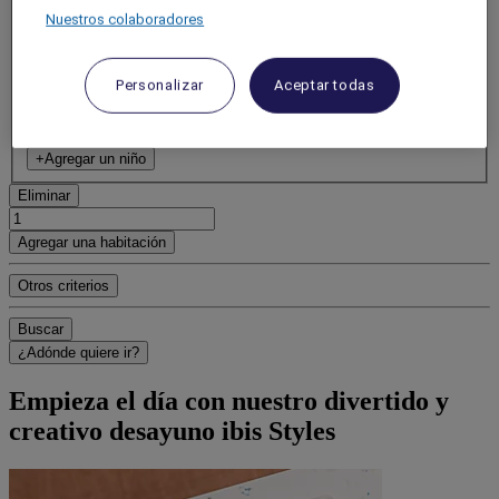
Nuestros colaboradores
habitación 1
Adulto(s)
- Eliminar a un adulto
Personalizar
Aceptar todas
+Agregar un adulto
Niño(s)
- Quitar a un niño
+Agregar un niño
Eliminar
Agregar una habitación
Otros criterios
Buscar
¿Adónde quiere ir?
Empieza el día con nuestro divertido y
creativo desayuno ibis Styles