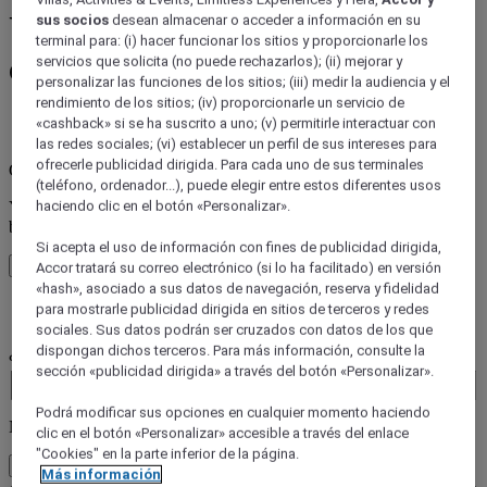
Un desayuno rebosante de
sus socios
desean almacenar o acceder a información en su
terminal para: (i) hacer funcionar los sitios y proporcionarle los
color y vitalidad en ibis Styles
servicios que solicita (no puede rechazarlos); (ii) mejorar y
personalizar las funciones de los sitios; (iii) medir la audiencia y el
rendimiento de los sitios; (iv) proporcionarle un servicio de
«cashback» si se ha suscrito a uno; (v) permitirle interactuar con
error (es)
las redes sociales; (vi) establecer un perfil de sus intereses para
ofrecerle publicidad dirigida. Para cada uno de sus terminales
Core booking engine
(teléfono, ordenador...), puede elegir entre estos diferentes usos
You’ll be redirected to Accor website to view available hotels and
haciendo clic en el botón «Personalizar».
book your stay
Si acepta el uso de información con fines de publicidad dirigida,
Close window
Accor tratará su correo electrónico (si lo ha facilitado) en versión
«hash», asociado a sus datos de navegación, reserva y fidelidad
para mostrarle publicidad dirigida en sitios de terceros y redes
error (es)
sociales. Sus datos podrán ser cruzados con datos de los que
¿Adónde quiere ir?
dispongan dichos terceros. Para más información, consulte la
Booking Dates
sección «publicidad dirigida» a través del botón «Personalizar».
Podrá modificar sus opciones en cualquier momento haciendo
Número de huéspedes
clic en el botón «Personalizar» accesible a través del enlace
"Cookies" en la parte inferior de la página.
1 Habitación(es) - 1 huésped(es)
Más información
habitación 1