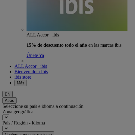
ALL Accor+ ibis
15% de descuento todo el año
en las marcas ibis
Únete Ya
ALL Accor+ ibis
Bienvenido a Ibis
ibis store
Más
EN
Atrás
Seleccione su país e idioma a continuación
Zona geográfica
País / Región - Idioma
Confirmar mi país e idioma