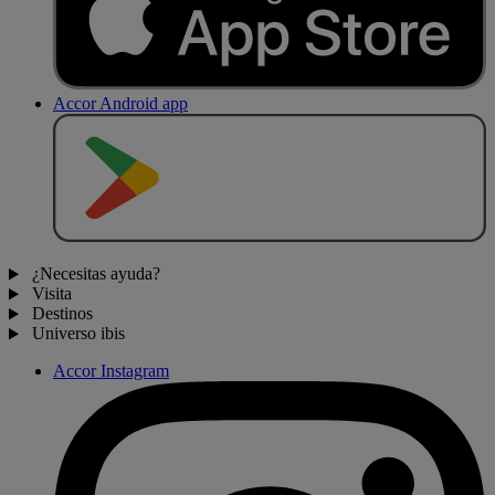
Accor Android app
D
E
S
C
A
R
G
A
R
E
N
¿Necesitas ayuda?
Visita
Destinos
Universo ibis
Accor Instagram