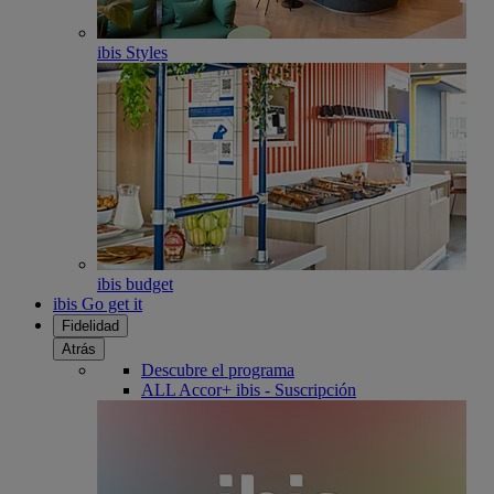
ibis Styles
ibis budget
ibis Go get it
Fidelidad
Atrás
Descubre el programa
ALL Accor+ ibis - Suscripción