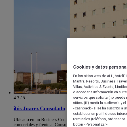
Cookies y datos persona
En los sitios web de ALL, hotelF1
Mantra, Resorts, Business Travel
Villas, Activities & Events, Limit
o acceder a información en su ter
4.3 / 5
servicios que solicita (no puede 
sitios; (iii) medir la audiencia y 
ibis Juarez Consulado
«cashback» si se ha suscrito a uno
establecer un perfil de sus inter
terminales (teléfono, ordenador..
Ubicado en un Business Center, cercano a centros
botón «Personalizar».
comerciales y frente al Consulado Americano