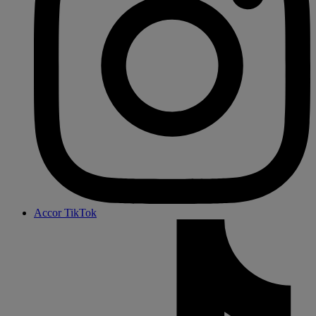
Accor TikTok