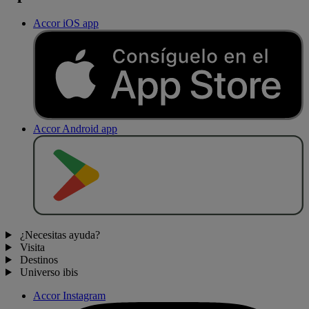
Accor iOS app
Accor Android app
D
E
S
C
A
R
G
A
R
E
N
¿Necesitas ayuda?
Visita
Destinos
Universo ibis
Accor Instagram