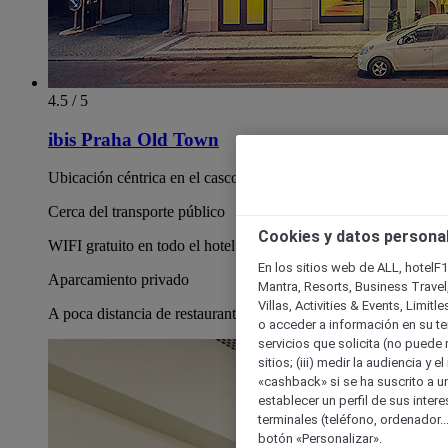
4.5 / 5
ibis Praha Old Town
Ubicación céntrica en el casco antiguo de Praga
Cerca del transporte público
Cookies y datos persona
WIFI gratuito en todo el hotel
En los sitios web de ALL, hotelF1
Aparcamiento privado
Mantra, Resorts, Business Travel
Villas, Activities & Events, Limit
A poca distancia de restaurantes, tiendas y atracciones
o acceder a información en su ter
servicios que solicita (no puede 
sitios; (iii) medir la audiencia y 
«cashback» si se ha suscrito a uno
establecer un perfil de sus inter
terminales (teléfono, ordenador..
botón «Personalizar».