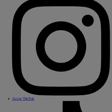
Accor TikTok