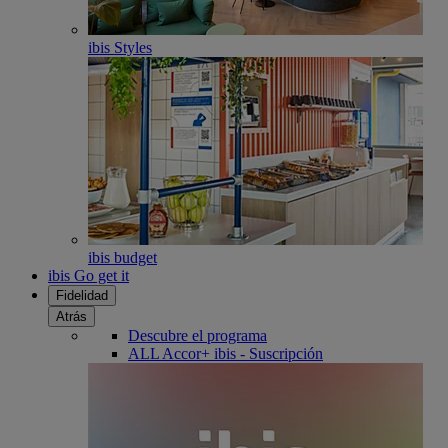
ibis Styles
ibis budget
ibis Go get it
Fidelidad
Atrás
Descubre el programa
ALL Accor+ ibis - Suscripción