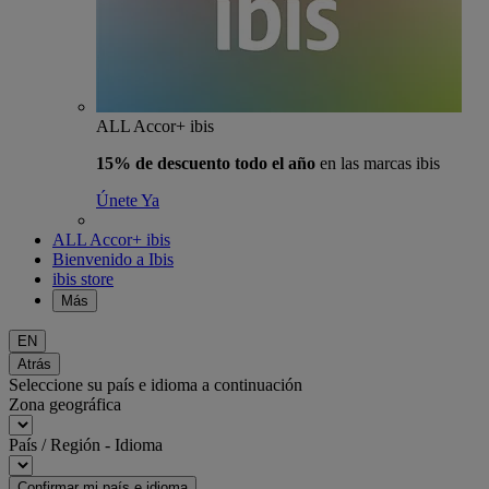
ALL Accor+ ibis
15% de descuento todo el año
en las marcas ibis
Únete Ya
ALL Accor+ ibis
Bienvenido a Ibis
ibis store
Más
EN
Atrás
Seleccione su país e idioma a continuación
Zona geográfica
País / Región - Idioma
Confirmar mi país e idioma