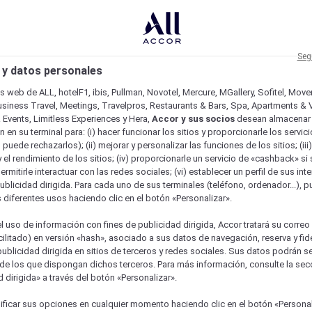
Seg
 y datos personales
os web de ALL, hotelF1, ibis, Pullman, Novotel, Mercure, MGallery, Sofitel, Mov
usiness Travel, Meetings, Travelpros, Restaurants & Bars, Spa, Apartments & Vi
& Events, Limitless Experiences y Hera,
Accor y sus socios
desean almacenar 
 en su terminal para: (i) hacer funcionar los sitios y proporcionarle los servic
o puede rechazarlos); (ii) mejorar y personalizar las funciones de los sitios; (iii
 el rendimiento de los sitios; (iv) proporcionarle un servicio de «cashback» si 
permitirle interactuar con las redes sociales; (vi) establecer un perfil de sus in
ublicidad dirigida. Para cada uno de sus terminales (teléfono, ordenador...), p
s diferentes usos haciendo clic en el botón «Personalizar».
l uso de información con fines de publicidad dirigida, Accor tratará su correo
acilitado) en versión «hash», asociado a sus datos de navegación, reserva y fid
publicidad dirigida en sitios de terceros y redes sociales. Sus datos podrán 
de los que dispongan dichos terceros. Para más información, consulte la sec
 dirigida» a través del botón «Personalizar».
ficar sus opciones en cualquier momento haciendo clic en el botón «Personal