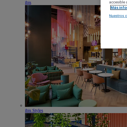
ibis
accesible a
Más inf
Nuestros 
ibis Styles