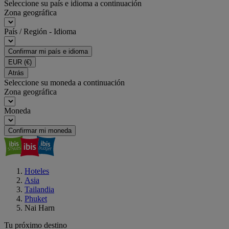
Seleccione su país e idioma a continuación
Zona geográfica
País / Región - Idioma
Confirmar mi país e idioma
EUR
(€)
Atrás
Seleccione su moneda a continuación
Zona geográfica
Moneda
Confirmar mi moneda
Hoteles
Asia
Tailandia
Phuket
Nai Harn
Tu próximo destino