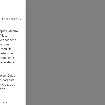
uir sin Aceptar →
enpick, Mantra,
llas,
o acceder a
ios que
) medir la
se ha suscrito
tereses para
uede elegir
 electrónico
elidad para
ser cruzados
ción
izar»