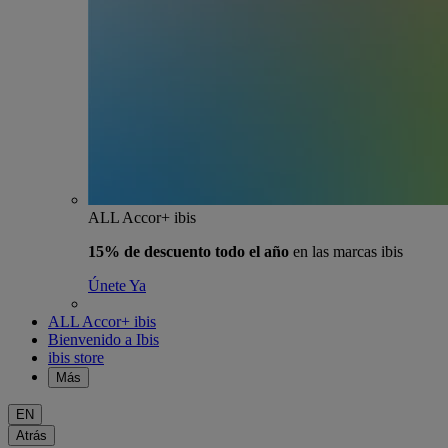
ALL Accor+ ibis
15% de descuento todo el año
en las marcas ibis
Únete Ya
ALL Accor+ ibis
Bienvenido a Ibis
ibis store
Más
EN
Atrás