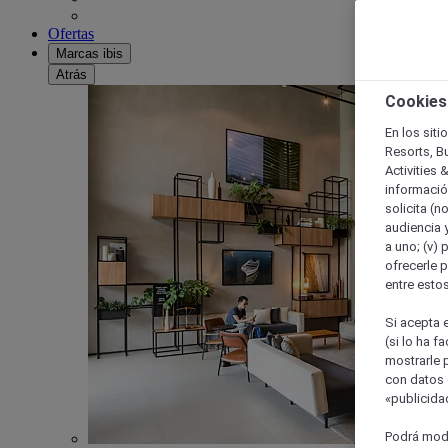
Ofertas
Marcas ibis
Atrás
Cookies
En los siti
Resorts, B
Activities 
información
solicita (n
audiencia y
a uno; (v) 
ofrecerle p
entre esto
Si acepta e
(si lo ha f
mostrarle 
con datos 
«publicidad
Podrá modi