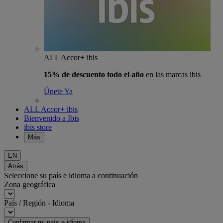
ALL Accor+ ibis
15% de descuento todo el año
en las marcas ibis
Únete Ya
ALL Accor+ ibis
Bienvenido a Ibis
ibis store
Más
EN
Atrás
Seleccione su país e idioma a continuación
Zona geográfica
País / Región - Idioma
Confirmar mi país e idioma