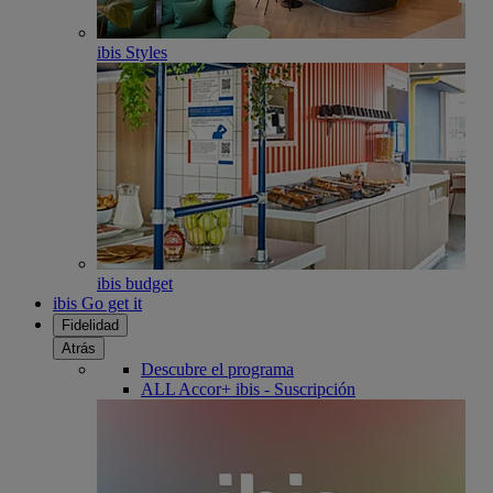
ibis Styles
ibis budget
ibis Go get it
Fidelidad
Atrás
Descubre el programa
ALL Accor+ ibis - Suscripción