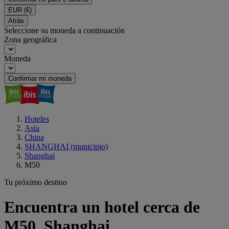
EUR
(€)
Atrás
Seleccione su moneda a continuación
Zona geográfica
Moneda
Confirmar mi moneda
Hoteles
Asia
China
SHANGHAI (municipio)
Shanghai
M50
Tu próximo destino
Encuentra un hotel cerca de
M50, Shanghai