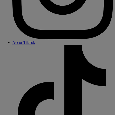
Accor TikTok