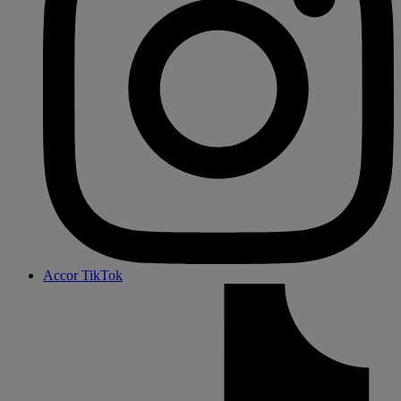
Accor TikTok