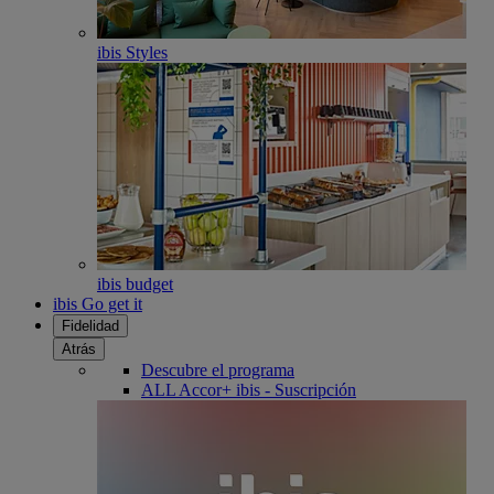
ibis Styles
ibis budget
ibis Go get it
Fidelidad
Atrás
Descubre el programa
ALL Accor+ ibis - Suscripción