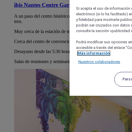
ibis Nantes Centre Gare Sud
Si acepta el uso de información c
electrónico (si lo ha facilitado)
A un paso del centro histórico y a 300 m de la estación de
y fidelidad para mostrarle public
tren.
podrán ser cruzados con datos d
consulte la sección «publicidad d
Muy cerca de la estación de tren
Cerca del centro de convenciones
Podrá modificar sus opciones en
accesible a través del enlace "Coo
Desayuno desde las 5:30 horas
Más información
Salas de reuniones y seminarios
Nuestros colaboradores
Pers