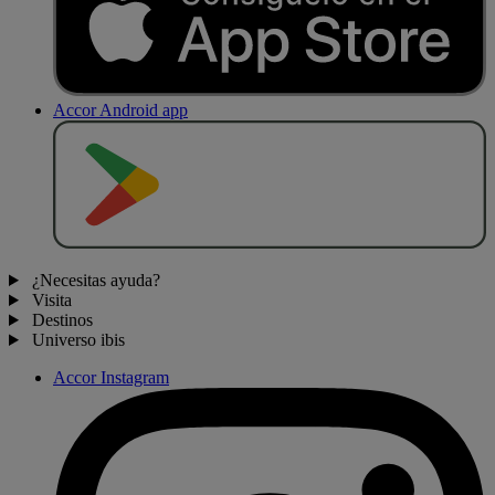
Accor Android app
D
E
S
C
A
R
G
A
R
E
N
¿Necesitas ayuda?
Visita
Destinos
Universo ibis
Accor Instagram