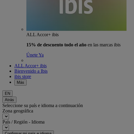
ALL Accor+ ibis
15% de descuento todo el año
en las marcas ibis
Únete Ya
ALL Accor+ ibis
Bienvenido a Ibis
ibis store
Más
EN
Atrás
Seleccione su país e idioma a continuación
Zona geográfica
País / Región - Idioma
Confirmar mi país e idioma