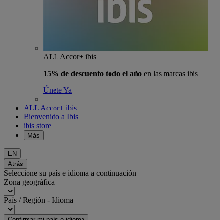
ALL Accor+ ibis
15% de descuento todo el año
en las marcas ibis
Únete Ya
ALL Accor+ ibis
Bienvenido a Ibis
ibis store
Más
EN
Atrás
Seleccione su país e idioma a continuación
Zona geográfica
País / Región - Idioma
Confirmar mi país e idioma