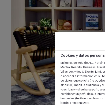
Cookies y datos persona
En los sitios web de ALL, hotelF1
Mantra, Resorts, Business Travel
Villas, Activities & Events, Limit
o acceder a información en su ter
servicios que solicita (no puede 
sitios; (iii) medir la audiencia y 
«cashback» si se ha suscrito a uno
establecer un perfil de sus inter
terminales (teléfono, ordenador..
botón «Personalizar».