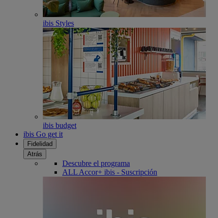
ibis Styles
ibis budget
ibis Go get it
Fidelidad
Atrás
Descubre el programa
ALL Accor+ ibis - Suscripción