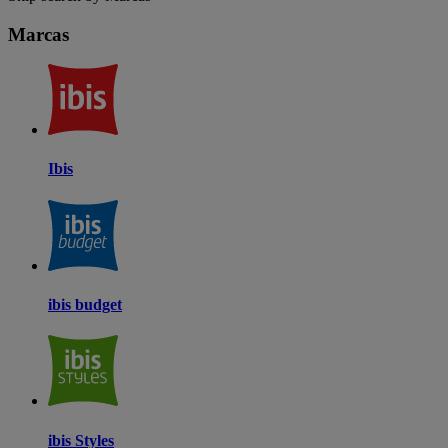
Marcas
Ibis
ibis budget
ibis Styles