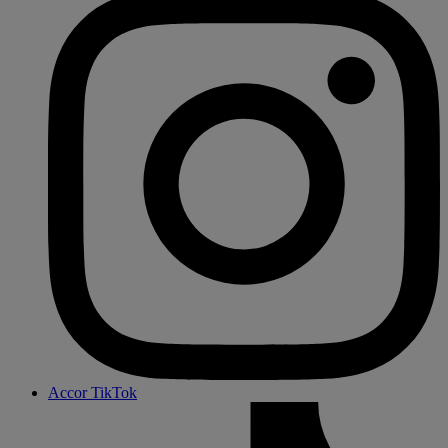
Accor TikTok