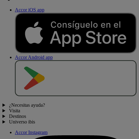
Accor iOS app
Accor Android app
D
E
S
C
A
R
G
A
R
E
N
¿Necesitas ayuda?
Visita
Destinos
Universo ibis
Accor Instagram