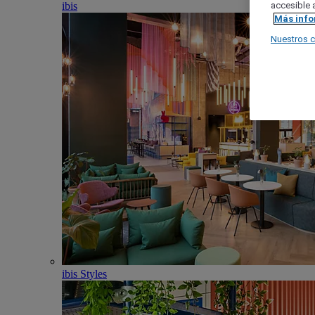
ibis
accesible a
Más inf
Nuestros 
ibis Styles