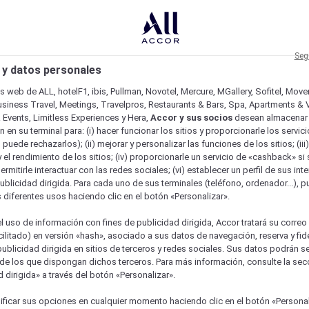
Seg
 y datos personales
os web de ALL, hotelF1, ibis, Pullman, Novotel, Mercure, MGallery, Sofitel, Mov
usiness Travel, Meetings, Travelpros, Restaurants & Bars, Spa, Apartments & Vi
& Events, Limitless Experiences y Hera,
Accor y sus socios
desean almacenar 
 en su terminal para: (i) hacer funcionar los sitios y proporcionarle los servic
o puede rechazarlos); (ii) mejorar y personalizar las funciones de los sitios; (iii
 el rendimiento de los sitios; (iv) proporcionarle un servicio de «cashback» si 
permitirle interactuar con las redes sociales; (vi) establecer un perfil de sus in
ublicidad dirigida. Para cada uno de sus terminales (teléfono, ordenador...), p
s diferentes usos haciendo clic en el botón «Personalizar».
l uso de información con fines de publicidad dirigida, Accor tratará su correo
acilitado) en versión «hash», asociado a sus datos de navegación, reserva y fid
publicidad dirigida en sitios de terceros y redes sociales. Sus datos podrán 
de los que dispongan dichos terceros. Para más información, consulte la sec
 dirigida» a través del botón «Personalizar».
ficar sus opciones en cualquier momento haciendo clic en el botón «Personal