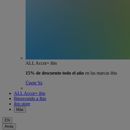
ALL Accor+ ibis
15% de descuento todo el año
en las marcas ibis
Únete Ya
ALL Accor+ ibis
Bienvenido a Ibis
ibis store
Más
EN
Atrás