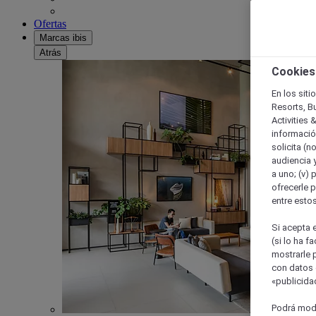
Ofertas
Marcas ibis
Atrás
Cookies
En los siti
Resorts, B
Activities 
información
solicita (n
audiencia y
a uno; (v) 
ofrecerle p
entre esto
Si acepta e
(si lo ha f
mostrarle 
con datos 
«publicidad
Podrá modi