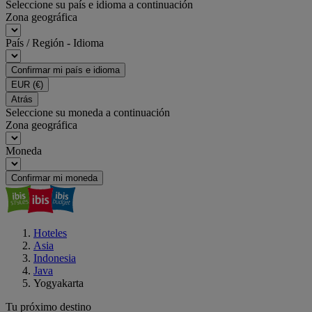
Seleccione su país e idioma a continuación
Zona geográfica
País / Región - Idioma
Confirmar mi país e idioma
EUR
(€)
Atrás
Seleccione su moneda a continuación
Zona geográfica
Moneda
Confirmar mi moneda
Hoteles
Asia
Indonesia
Java
Yogyakarta
Tu próximo destino