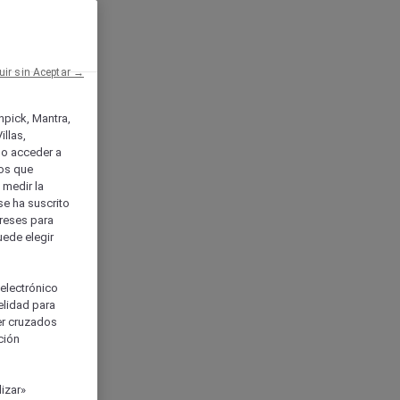
uir sin Aceptar →
enpick, Mantra,
llas,
o acceder a
ios que
) medir la
se ha suscrito
tereses para
uede elegir
 electrónico
elidad para
ser cruzados
ción
izar»