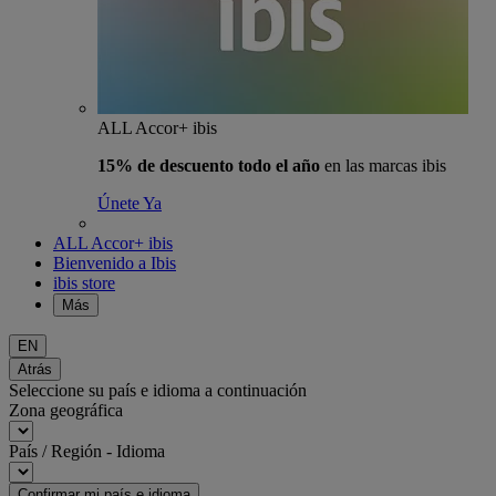
ALL Accor+ ibis
15% de descuento todo el año
en las marcas ibis
Únete Ya
ALL Accor+ ibis
Bienvenido a Ibis
ibis store
Más
EN
Atrás
Seleccione su país e idioma a continuación
Zona geográfica
País / Región - Idioma
Confirmar mi país e idioma