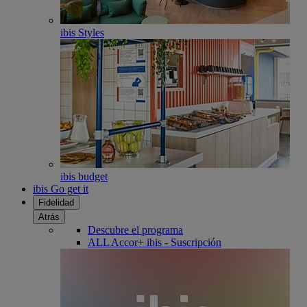
ibis Styles
ibis budget
ibis Go get it
Fidelidad
Atrás
Descubre el programa
ALL Accor+ ibis - Suscripción