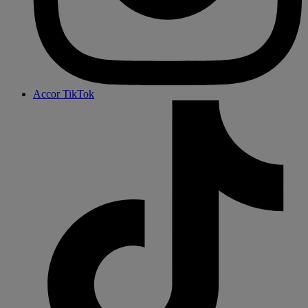
Accor TikTok