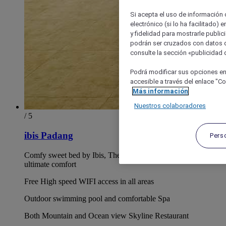
Si acepta el uso de información c
electrónico (si lo ha facilitado)
y fidelidad para mostrarle public
podrán ser cruzados con datos d
consulte la sección «publicidad d
Podrá modificar sus opciones en
accesible a través del enlace "Coo
Más información
Nuestros colaboradores
/ 5
ibis Padang
Pers
Comfy sweet bed by Ibis, The innovative bedding to ensure
ultimate comfort
Free High speed WIFI access in all areas
Outdoor swimming pool and comfortable Spa
Both Mountain and Ocean view Skyline Restaurant