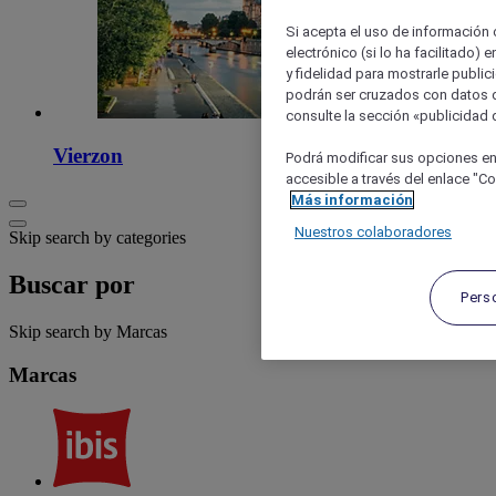
Si acepta el uso de información c
electrónico (si lo ha facilitado)
y fidelidad para mostrarle public
podrán ser cruzados con datos d
consulte la sección «publicidad d
Vierzon
Podrá modificar sus opciones en
accesible a través del enlace "Coo
Más información
Nuestros colaboradores
Skip search by categories
Buscar por
Pers
Skip search by Marcas
Marcas