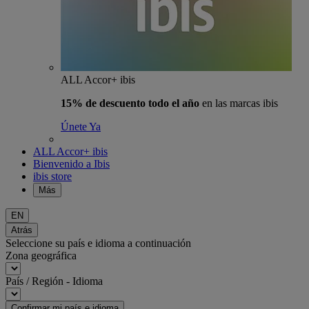
ALL Accor+ ibis
15% de descuento todo el año
en las marcas ibis
Únete Ya
ALL Accor+ ibis
Bienvenido a Ibis
ibis store
Más
EN
Atrás
Seleccione su país e idioma a continuación
Zona geográfica
País / Región - Idioma
Confirmar mi país e idioma