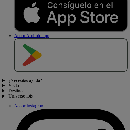
Accor Android app
D
E
S
C
A
R
G
A
R
E
N
¿Necesitas ayuda?
Visita
Destinos
Universo ibis
Accor Instagram