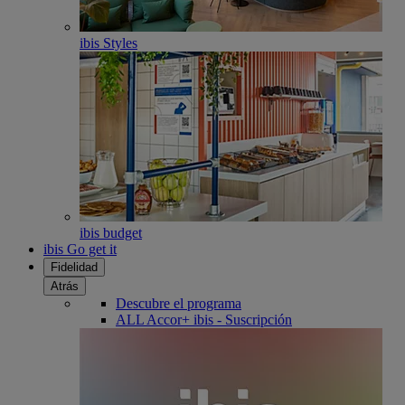
ibis Styles
ibis budget
ibis Go get it
Fidelidad
Atrás
Descubre el programa
ALL Accor+ ibis - Suscripción