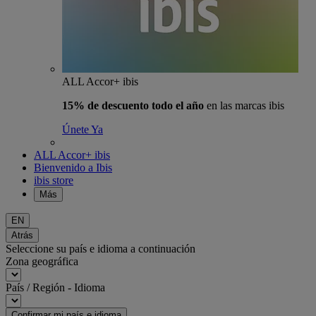
ALL Accor+ ibis
15% de descuento todo el año
en las marcas ibis
Únete Ya
ALL Accor+ ibis
Bienvenido a Ibis
ibis store
Más
EN
Atrás
Seleccione su país e idioma a continuación
Zona geográfica
País / Región - Idioma
Confirmar mi país e idioma