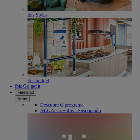
ibis Styles
ibis budget
ibis Go get it
Fidelidad
Atrás
Descubre el programa
ALL Accor+ ibis - Suscripción