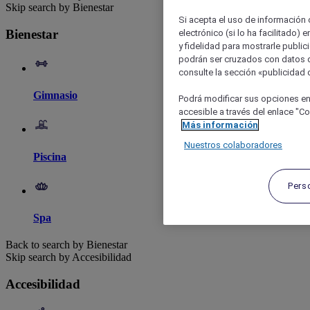
Skip search by Bienestar
Si acepta el uso de información c
Bienestar
electrónico (si lo ha facilitado)
y fidelidad para mostrarle public
podrán ser cruzados con datos d
consulte la sección «publicidad d
Gimnasio
Podrá modificar sus opciones en
accesible a través del enlace "Coo
Más información
Nuestros colaboradores
Piscina
Pers
Spa
Back to search by Bienestar
Skip search by Accesibilidad
Accesibilidad