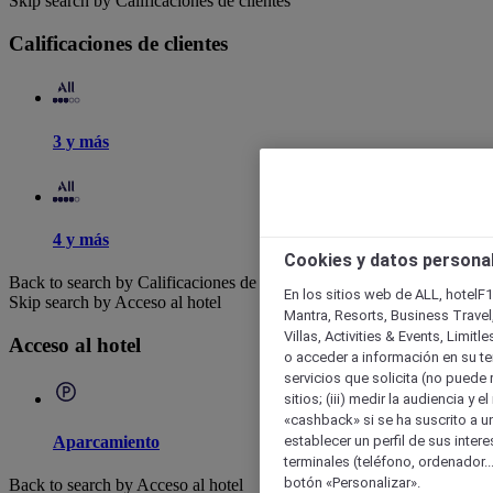
Skip search by Calificaciones de clientes
Calificaciones de clientes
3 y más
4 y más
Cookies y datos persona
Back to search by Calificaciones de clientes
En los sitios web de ALL, hotelF1
Skip search by Acceso al hotel
Mantra, Resorts, Business Travel
Villas, Activities & Events, Limit
Acceso al hotel
o acceder a información en su ter
servicios que solicita (no puede 
sitios; (iii) medir la audiencia y 
«cashback» si se ha suscrito a uno
establecer un perfil de sus inter
Aparcamiento
terminales (teléfono, ordenador..
botón «Personalizar».
Back to search by Acceso al hotel