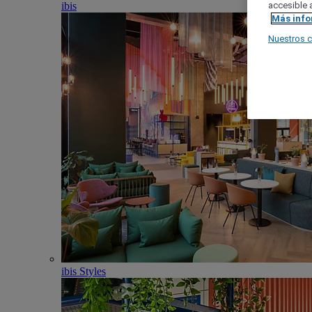
ibis
accesible a
Más inf
Nuestros 
ibis Styles