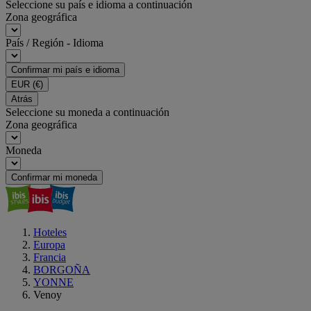
Seleccione su país e idioma a continuación
Zona geográfica
País / Región - Idioma
Confirmar mi país e idioma
EUR
(€)
Atrás
Seleccione su moneda a continuación
Zona geográfica
Moneda
Confirmar mi moneda
Hoteles
Europa
Francia
BORGOÑA
YONNE
Venoy