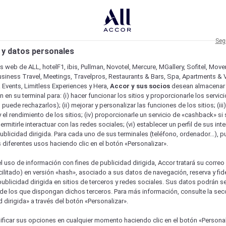
Seg
 y datos personales
os web de ALL, hotelF1, ibis, Pullman, Novotel, Mercure, MGallery, Sofitel, Mov
usiness Travel, Meetings, Travelpros, Restaurants & Bars, Spa, Apartments & Vi
& Events, Limitless Experiences y Hera,
Accor y sus socios
desean almacenar 
 en su terminal para: (i) hacer funcionar los sitios y proporcionarle los servic
o puede rechazarlos); (ii) mejorar y personalizar las funciones de los sitios; (iii
 el rendimiento de los sitios; (iv) proporcionarle un servicio de «cashback» si 
permitirle interactuar con las redes sociales; (vi) establecer un perfil de sus in
ublicidad dirigida. Para cada uno de sus terminales (teléfono, ordenador...), p
s diferentes usos haciendo clic en el botón «Personalizar».
l uso de información con fines de publicidad dirigida, Accor tratará su correo
acilitado) en versión «hash», asociado a sus datos de navegación, reserva y fid
publicidad dirigida en sitios de terceros y redes sociales. Sus datos podrán 
de los que dispongan dichos terceros. Para más información, consulte la sec
 dirigida» a través del botón «Personalizar».
ficar sus opciones en cualquier momento haciendo clic en el botón «Personal