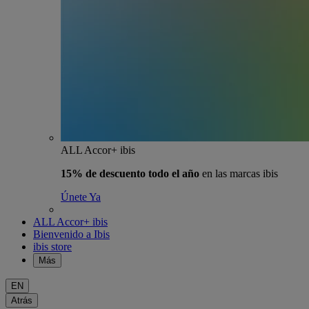
ALL Accor+ ibis
15% de descuento todo el año
en las marcas ibis
Únete Ya
ALL Accor+ ibis
Bienvenido a Ibis
ibis store
Más
EN
Atrás