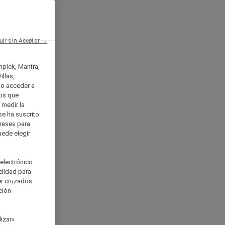
uir sin Aceptar →
enpick, Mantra,
llas,
o acceder a
ios que
) medir la
se ha suscrito
tereses para
uede elegir
 electrónico
elidad para
ser cruzados
ción
izar»