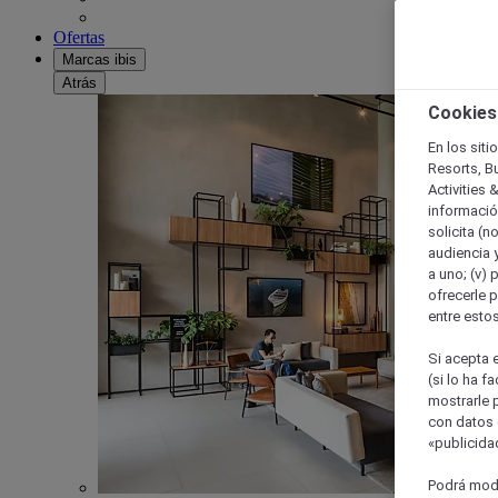
Ofertas
Marcas ibis
Atrás
Cookies
En los siti
Resorts, B
Activities 
información
solicita (n
audiencia y
a uno; (v) 
ofrecerle p
entre esto
Si acepta e
(si lo ha f
mostrarle 
con datos 
«publicidad
Podrá modi