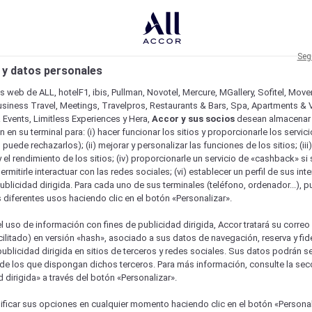
Seg
 y datos personales
os web de ALL, hotelF1, ibis, Pullman, Novotel, Mercure, MGallery, Sofitel, Mov
usiness Travel, Meetings, Travelpros, Restaurants & Bars, Spa, Apartments & Vi
& Events, Limitless Experiences y Hera,
Accor y sus socios
desean almacenar 
 en su terminal para: (i) hacer funcionar los sitios y proporcionarle los servic
o puede rechazarlos); (ii) mejorar y personalizar las funciones de los sitios; (iii
 el rendimiento de los sitios; (iv) proporcionarle un servicio de «cashback» si 
permitirle interactuar con las redes sociales; (vi) establecer un perfil de sus in
ublicidad dirigida. Para cada uno de sus terminales (teléfono, ordenador...), p
s diferentes usos haciendo clic en el botón «Personalizar».
l uso de información con fines de publicidad dirigida, Accor tratará su correo
acilitado) en versión «hash», asociado a sus datos de navegación, reserva y fid
publicidad dirigida en sitios de terceros y redes sociales. Sus datos podrán 
de los que dispongan dichos terceros. Para más información, consulte la sec
 dirigida» a través del botón «Personalizar».
ficar sus opciones en cualquier momento haciendo clic en el botón «Personal