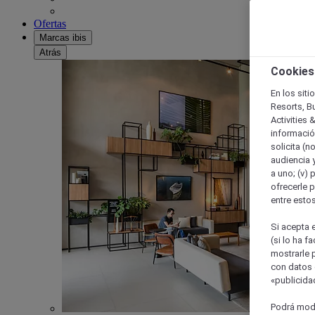
Ofertas
Marcas ibis
Atrás
Cookies
En los siti
Resorts, B
Activities 
información
solicita (n
audiencia y
a uno; (v) 
ofrecerle p
entre esto
Si acepta e
(si lo ha f
mostrarle 
con datos 
«publicidad
Podrá modi