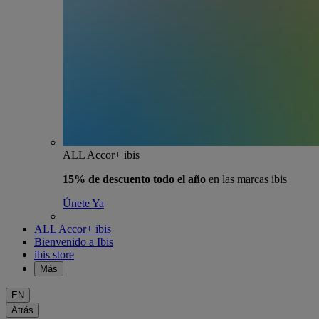
ALL Accor+ ibis
15% de descuento todo el año
en las marcas ibis
Únete Ya
ALL Accor+ ibis
Bienvenido a Ibis
ibis store
Más
EN
Atrás