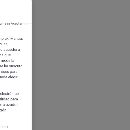
uir sin Aceptar →
enpick, Mantra,
llas,
o acceder a
ios que
) medir la
se ha suscrito
tereses para
uede elegir
 electrónico
elidad para
ser cruzados
ción
izar»