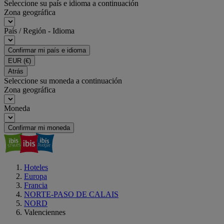
Seleccione su país e idioma a continuación
Zona geográfica
País / Región - Idioma
Confirmar mi país e idioma
EUR
(€)
Atrás
Seleccione su moneda a continuación
Zona geográfica
Moneda
Confirmar mi moneda
Hoteles
Europa
Francia
NORTE-PASO DE CALAIS
NORD
Valenciennes