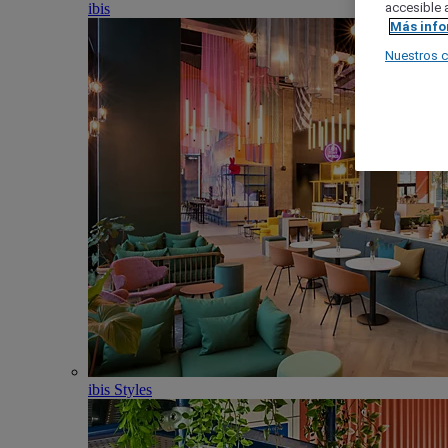
ibis
accesible a
Más inf
Nuestros 
ibis Styles