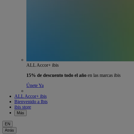
ALL Accor+ ibis
15% de descuento todo el año
en las marcas ibis
Únete Ya
ALL Accor+ ibis
Bienvenido a Ibis
ibis store
Más
EN
Atrás