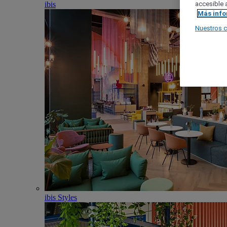
ibis
accesible a
Más inf
Nuestros 
ibis Styles