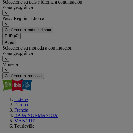
Seleccione su país e idioma a continuación
Zona geográfica
País / Región - Idioma
Confirmar mi país e idioma
EUR
(€)
Atrás
Seleccione su moneda a continuación
Zona geográfica
Moneda
Confirmar mi moneda
Hoteles
Europa
Francia
BAJA NORMANDÍA
MANCHE
Tourlaville