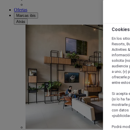
Ofertas
Marcas ibis
Atrás
Cookies
En los siti
Resorts, B
Activities 
información
solicita (n
audiencia y
a uno; (v) 
ofrecerle p
entre esto
Si acepta e
(si lo ha f
mostrarle 
con datos 
«publicidad
Podrá modi