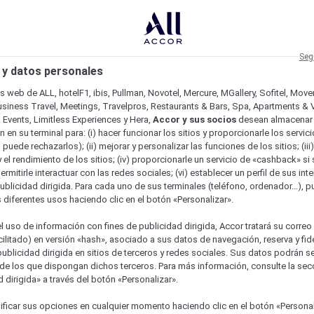
Seg
 y datos personales
os web de ALL, hotelF1, ibis, Pullman, Novotel, Mercure, MGallery, Sofitel, Mov
usiness Travel, Meetings, Travelpros, Restaurants & Bars, Spa, Apartments & Vi
& Events, Limitless Experiences y Hera,
Accor y sus socios
desean almacenar 
 en su terminal para: (i) hacer funcionar los sitios y proporcionarle los servic
o puede rechazarlos); (ii) mejorar y personalizar las funciones de los sitios; (iii
 el rendimiento de los sitios; (iv) proporcionarle un servicio de «cashback» si 
permitirle interactuar con las redes sociales; (vi) establecer un perfil de sus in
ublicidad dirigida. Para cada uno de sus terminales (teléfono, ordenador...), p
s diferentes usos haciendo clic en el botón «Personalizar».
l uso de información con fines de publicidad dirigida, Accor tratará su correo
acilitado) en versión «hash», asociado a sus datos de navegación, reserva y fid
publicidad dirigida en sitios de terceros y redes sociales. Sus datos podrán 
de los que dispongan dichos terceros. Para más información, consulte la sec
 dirigida» a través del botón «Personalizar».
ficar sus opciones en cualquier momento haciendo clic en el botón «Personal