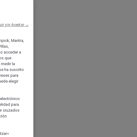
uir sin Aceptar →
enpick, Mantra,
llas,
o acceder a
ios que
) medir la
se ha suscrito
tereses para
uede elegir
 electrónico
elidad para
ser cruzados
ción
izar»