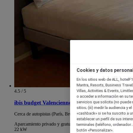
Cookies y datos persona
En los sitios web de ALL, hotelF1
Mantra, Resorts, Business Travel
Villas, Activities & Events, Limit
4.5 / 5
o acceder a información en su ter
ibis budget Valenciennes Petite Forêt
servicios que solicita (no puede 
sitios; (iii) medir la audiencia y 
«cashback» si se ha suscrito a uno
Cerca de autopistas (París, Bruselas, Lille)
establecer un perfil de sus inter
Aparcamiento privado y gratuito con terminales de carga de
terminales (teléfono, ordenador..
22 kW
botón «Personalizar».