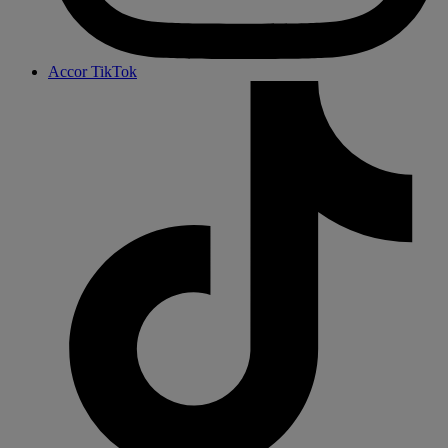
Accor TikTok