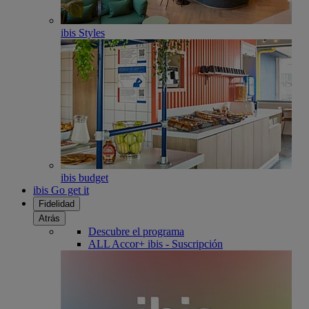
ibis Styles
ibis budget
ibis Go get it
Fidelidad
Atrás
Descubre el programa
ALL Accor+ ibis - Suscripción