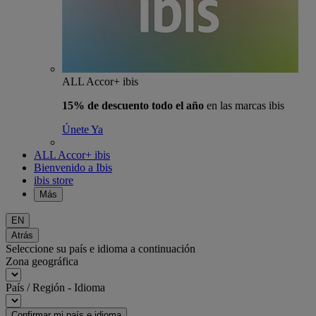
ALL Accor+ ibis
15% de descuento todo el año
en las marcas ibis
Únete Ya
ALL Accor+ ibis
Bienvenido a Ibis
ibis store
Más
EN
Atrás
Seleccione su país e idioma a continuación
Zona geográfica
País / Región - Idioma
Confirmar mi país e idioma