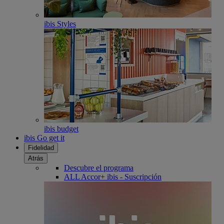
ibis Styles
ibis budget
ibis Go get it
Fidelidad
Atrás
Descubre el programa
ALL Accor+ ibis - Suscripción