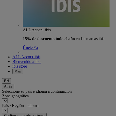
ALL Accor+ ibis
15% de descuento todo el año
en las marcas ibis
Únete Ya
ALL Accor+ ibis
Bienvenido a Ibis
ibis store
Más
EN
Atrás
Seleccione su país e idioma a continuación
Zona geográfica
País / Región - Idioma
Confirmar mi país e idioma