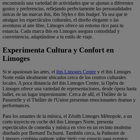
encontrarás una variedad de actividades que se ajustan a diferentes
gustos y preferencias, reflejando perfectamente las personalidades
únicas de las marcas ibis, ibis Styles e ibis
budget
. Ya sea que te
atraigan los espectáculos culturales, el diseño elegante o las
aventuras al aire libre, Limoges ofrece un entorno rico para tu
estancia. Cada marca ibis en Limoges asegura comodidad y
conveniencia, adaptándose a tu estilo de viaje.
Experimenta Cultura y Confort en
Limoges
Si te apasionan las artes, el
ibis Limoges Centre
y el
ibis Limoges
Norte
están idealmente ubicados cerca de los centros culturales
locales. A poca distancia del ibis Limoges Centre, la Opéra de
Limoges ofrece una variedad de representaciones, desde ópera hasta
ballet, en un lugar impresionante. Cerca de allí, el Théâtre de la
Passerelle y el Théâtre de l'Union presentan emocionantes dramas y
performances.
Para los amantes de la música, el Zénith Limoges Métropole, a un
corto trayecto en coche del
ibis Limoges Norte
, presenta
espectáculos de comedia y música en vivo en un recinto moderno
diseñado por Bernard Tschumi. También cerca, la Patinoire de
Limoges combina patinaje sobre hielo con espacio para eventos,