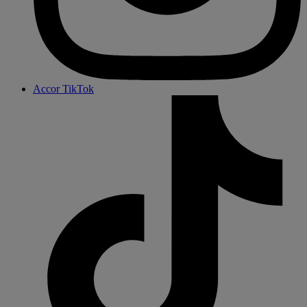
Accor TikTok