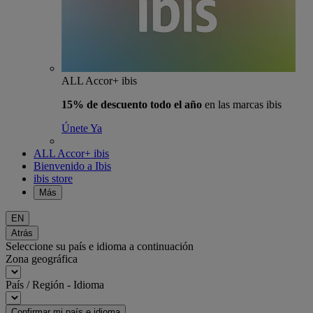
ALL Accor+ ibis
15% de descuento todo el año
en las marcas ibis
Únete Ya
ALL Accor+ ibis
Bienvenido a Ibis
ibis store
Más
EN
Atrás
Seleccione su país e idioma a continuación
Zona geográfica
País / Región - Idioma
Confirmar mi país e idioma