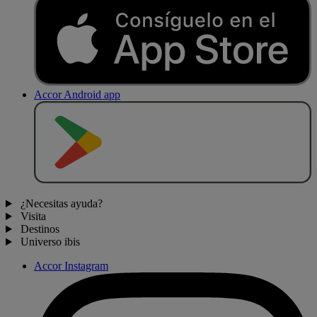
Accor Android app
D
E
S
C
A
R
G
A
R
E
N
¿Necesitas ayuda?
Visita
Destinos
Universo ibis
Accor Instagram