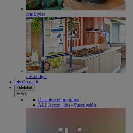
ibis Styles
ibis budget
ibis Go get it
Fidelidad
Atrás
Descubre el programa
ALL Accor+ ibis - Suscripción