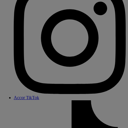
Accor TikTok