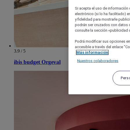
Si acepta el uso de información c
electrónico (si lo ha facilitado)
y fidelidad para mostrarle public
podrán ser cruzados con datos d
consulte la sección «publicidad d
Podrá modificar sus opciones en
accesible a través del enlace "Coo
3.9 / 5
Más información
Nuestros colaboradores
ibis budget Orgeval
Pers