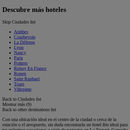
Descubre más hoteles
Skip Ciudades list
Antibes
Courbevoie
La Défense
Lyon
Nancy
Paris
Poitiers
Roissy En France
Rouen
Saint Raphael
Tours
Villepinte
Back to Ciudades list
Mostrar más (9)
Back to other destinations list
Con una ubicación ideal en el centro de la ciudad o cerca de la
estación o el aeropuerto, sin duda encontrarás un hotel ibis ideal para
tus próximas vacaciones o viaje de negocios en Le Treport. Consulta