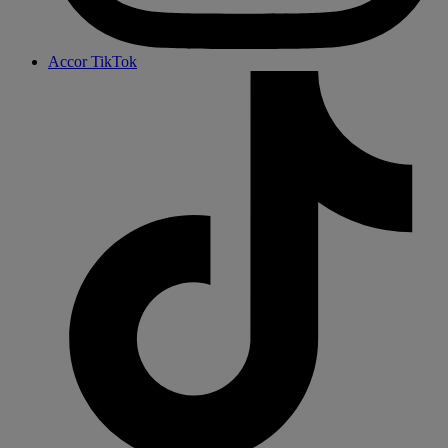
Accor TikTok