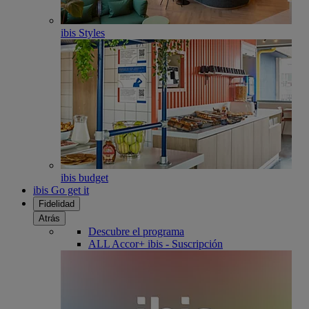
ibis Styles
ibis budget
ibis Go get it
Fidelidad
Atrás
Descubre el programa
ALL Accor+ ibis - Suscripción