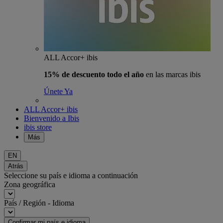
ALL Accor+ ibis
15% de descuento todo el año
en las marcas ibis
Únete Ya
ALL Accor+ ibis
Bienvenido a Ibis
ibis store
Más
EN
Atrás
Seleccione su país e idioma a continuación
Zona geográfica
País / Región - Idioma
Confirmar mi país e idioma