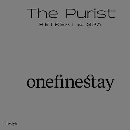
Accor TikTok