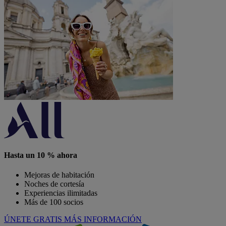
4.6 / 5
ibis Styles Lorient Caudan
Habitaciones familiares para 2 adultos y 2 niños con cuna y
trona bajo disponibilidad.
Habitaciones con climatización y piscina climatizada al aire
libre
Las tarifas de alojamiento incluyen acceso al hammam y al
gimnasio.
Amplias habitaciones climatizadas de 25 m². Aparcamiento
privado gratuito.
Hotel con un fácil acceso situado a 10 minutos del centro de
Lorient.