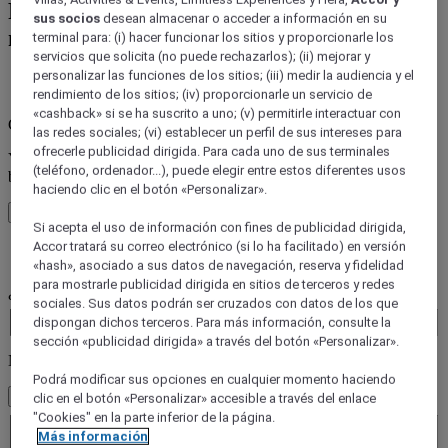
Reserva un hotel entre las más de 45
marcas de hoteles de Accor
error (es)
Core booking engine
You’ll be redirected to Accor website to view available hotels and
book your stay
Close window
error (es)
¿Adónde quiere ir?
Booking Dates
Número de huéspedes
1 Habitación(es) - 1 huésped(es)
habitación 1
habitación 1