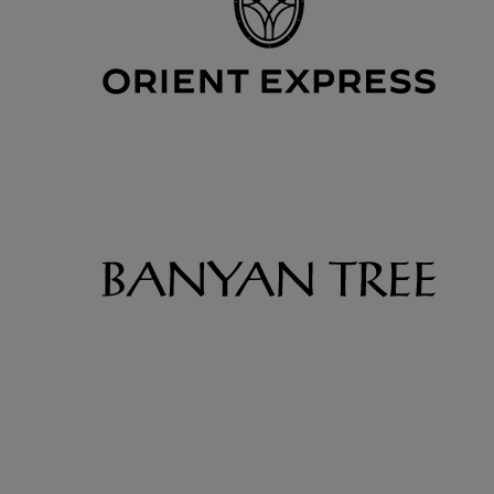
La Défense
Lyon
Nancy
Paris
Poitiers
Roissy En France
Rouen
Saint Raphael
Tours
Villepinte
Back to Ciudades list
Mostrar más (9)
Back to other destinations list