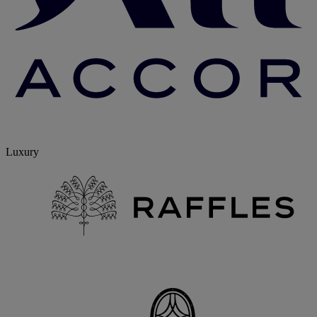
4.2 / 5
ibis Lorient Centre Gare
A poca distancia de la estación, el centro de la ciudad y el
estadio Stade Yves Allainmat
beIN SPORTS y Canal+ en su habitación
Salón y zona de trabajo tipo coworking
Servicio de catering ligero las 24 horas
Skip other destinations list
Descubre más hoteles
Skip Ciudades list
Antibes
Courbevoie