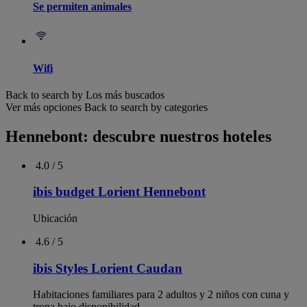
Se permiten animales
Wifi
Back to search by Los más buscados
Ver más opciones
Back to search by categories
Hennebont: descubre nuestros hoteles
Cookies y datos persona
En los sitios web de ALL, hotelF1
Mantra, Resorts, Business Travel
Villas, Activities & Events, Limit
o acceder a información en su ter
servicios que solicita (no puede 
sitios; (iii) medir la audiencia y 
«cashback» si se ha suscrito a uno
establecer un perfil de sus inter
terminales (teléfono, ordenador..
botón «Personalizar».