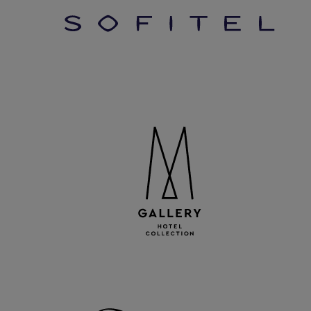
Hasta un 10 % ahora
Mejoras de habitación
Noches de cortesía
Experiencias ilimitadas
Más de 100 socios
ÚNETE GRATIS
MÁS INFORMACIÓN