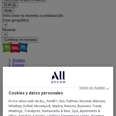
EUR
(€)
Atrás
Seleccione su moneda a continuación
Zona geográfica
Moneda
Confirmar mi moneda
Hoteles
Europa
Francia
BRETAÑA
MORBIHAN
Hennebont
Tu próximo destino
Hennebont : reserva tu hotel