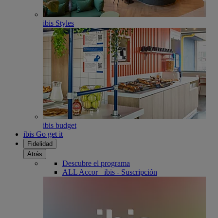
ibis Styles
ibis budget
ibis Go get it
Fidelidad
Atrás
Descubre el programa
ALL Accor+ ibis - Suscripción