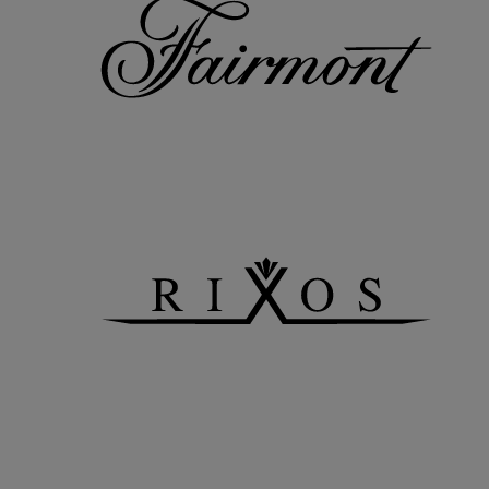
Obtén nuestras ofertas exclusivas
Suscríbete a nuestro boletín informativo para recibir lo último en
ofertas
Suscríbete
Aplicación móvil
Accor iOS app
Accor Android app
D
E
S
C
A
R
G
A
R
E
N