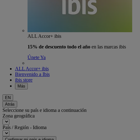
ALL Accor+ ibis
15% de descuento todo el año
en las marcas ibis
Únete Ya
ALL Accor+ ibis
Bienvenido a Ibis
ibis store
Más
EN
Atrás
Seleccione su país e idioma a continuación
Zona geográfica
País / Región - Idioma
Confirmar mi país e idioma