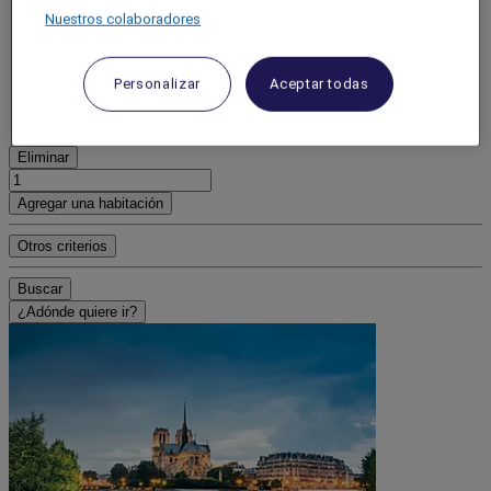
Adulto(s)
- Eliminar a un adulto
+Agregar un adulto
Niño(s)
- Quitar a un niño
+Agregar un niño
Eliminar
Agregar una habitación
Otros criterios
Buscar
¿Adónde quiere ir?