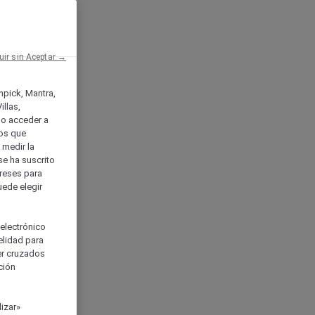
uir sin Aceptar →
enpick, Mantra,
llas,
o acceder a
ios que
) medir la
se ha suscrito
tereses para
uede elegir
 electrónico
elidad para
ser cruzados
ción
izar»