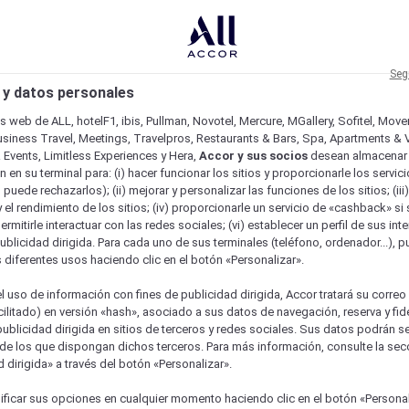
Seg
 y datos personales
os web de ALL, hotelF1, ibis, Pullman, Novotel, Mercure, MGallery, Sofitel, Mov
usiness Travel, Meetings, Travelpros, Restaurants & Bars, Spa, Apartments & Vi
& Events, Limitless Experiences y Hera,
Accor y sus socios
desean almacenar 
 en su terminal para: (i) hacer funcionar los sitios y proporcionarle los servic
o puede rechazarlos); (ii) mejorar y personalizar las funciones de los sitios; (iii
 el rendimiento de los sitios; (iv) proporcionarle un servicio de «cashback» si 
permitirle interactuar con las redes sociales; (vi) establecer un perfil de sus in
ublicidad dirigida. Para cada uno de sus terminales (teléfono, ordenador...), p
s diferentes usos haciendo clic en el botón «Personalizar».
l uso de información con fines de publicidad dirigida, Accor tratará su correo
acilitado) en versión «hash», asociado a sus datos de navegación, reserva y fid
publicidad dirigida en sitios de terceros y redes sociales. Sus datos podrán 
de los que dispongan dichos terceros. Para más información, consulte la sec
 dirigida» a través del botón «Personalizar».
ficar sus opciones en cualquier momento haciendo clic en el botón «Personal