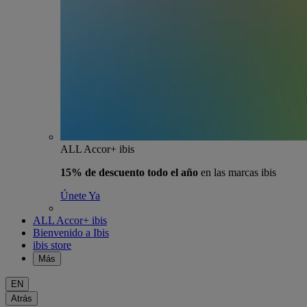
ALL Accor+ ibis
15% de descuento todo el año
en las marcas ibis
Únete Ya
ALL Accor+ ibis
Bienvenido a Ibis
ibis store
Más
EN
Atrás