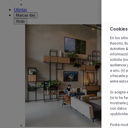
Ofertas
Marcas ibis
Atrás
Cookies
En los siti
Resorts, B
Activities 
información
solicita (n
audiencia y
a uno; (v) 
ofrecerle p
entre esto
Si acepta e
(si lo ha f
mostrarle 
con datos 
«publicidad
Podrá modi