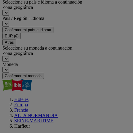
Seleccione su país e idioma a continuación
Zona geográfica
País / Región - Idioma
Confirmar mi país e idioma
EUR
(€)
Atrás
Seleccione su moneda a continuación
Zona geográfica
Moneda
Confirmar mi moneda
Hoteles
Europa
Francia
ALTA NORMANDÍA
SEINE-MARITIME
Harfleur