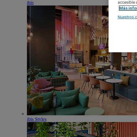
ibis
accesible a
Más inf
Nuestros 
ibis Styles