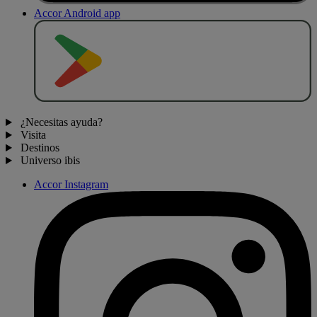
Accor Android app
D
E
S
C
A
R
G
A
R
E
N
¿Necesitas ayuda?
Visita
Destinos
Universo ibis
Accor Instagram