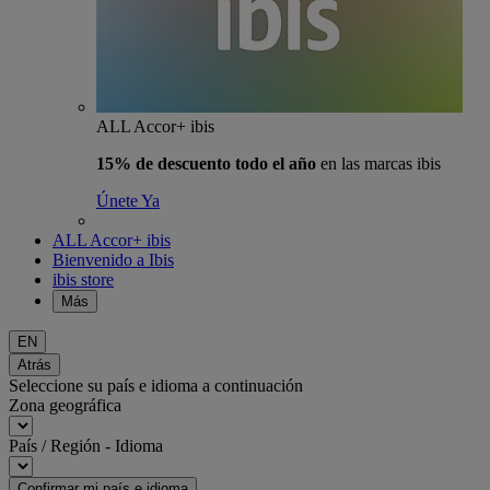
ALL Accor+ ibis
15% de descuento todo el año
en las marcas ibis
Únete Ya
ALL Accor+ ibis
Bienvenido a Ibis
ibis store
Más
EN
Atrás
Seleccione su país e idioma a continuación
Zona geográfica
País / Región - Idioma
Confirmar mi país e idioma