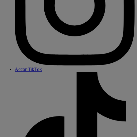
Accor TikTok