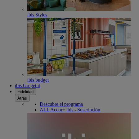
ibis Styles
ibis budget
ibis Go get it
Fidelidad
Atrás
Descubre el programa
ALL Accor+ ibis - Suscripción