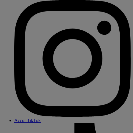
Accor TikTok