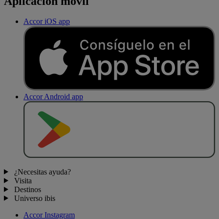
Aplicación móvil
Accor iOS app
Accor Android app
D
E
S
C
A
R
G
A
R
E
N
¿Necesitas ayuda?
Visita
Destinos
Universo ibis
Accor Instagram