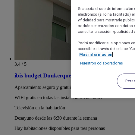
Si acepta el uso de información c
electrónico (si lo ha facilitado)
y fidelidad para mostrarle public
podrán ser cruzados con datos d
consulte la sección «publicidad d
Podrá modificar sus opciones en
accesible a través del enlace "Coo
Más información
Nuestros colaboradores
3.4 / 5
ibis budget Dunkerque Grande Synthe
Pers
Aparcamiento seguro y gratuito
WIFI gratis en todas las instalaciones del hotel
Televisión en la habitación
Desayuno desde las 6:30 durante la semana
Hay habitaciones disponibles para tres personas