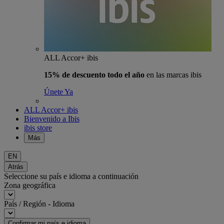
ALL Accor+ ibis
15% de descuento todo el año
en las marcas ibis
Únete Ya
ALL Accor+ ibis
Bienvenido a Ibis
ibis store
Más
EN
Atrás
Seleccione su país e idioma a continuación
Zona geográfica
País / Región - Idioma
Confirmar mi país e idioma