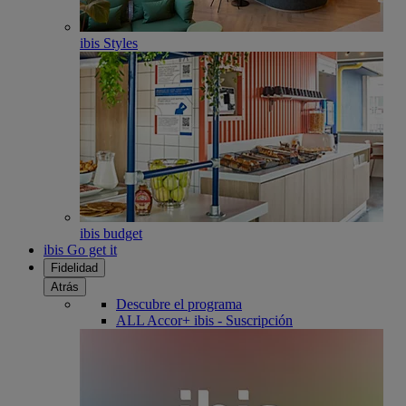
ibis Styles
ibis budget
ibis Go get it
Fidelidad
Atrás
Descubre el programa
ALL Accor+ ibis - Suscripción