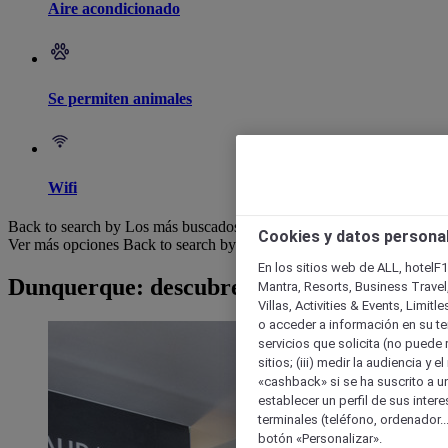
Aire acondicionado
Se permiten animales
Wifi
Back to search by Los más buscados
Cookies y datos persona
Ver más opciones
Back to search by categories
En los sitios web de ALL, hotelF1
Dunquerque: descubre nuestros hoteles
Mantra, Resorts, Business Travel
Villas, Activities & Events, Limit
o acceder a información en su ter
servicios que solicita (no puede 
sitios; (iii) medir la audiencia y 
«cashback» si se ha suscrito a uno
establecer un perfil de sus inter
terminales (teléfono, ordenador..
botón «Personalizar».