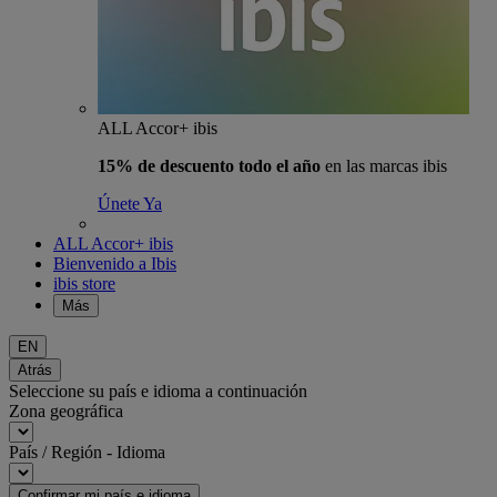
ALL Accor+ ibis
15% de descuento todo el año
en las marcas ibis
Únete Ya
ALL Accor+ ibis
Bienvenido a Ibis
ibis store
Más
EN
Atrás
Seleccione su país e idioma a continuación
Zona geográfica
País / Región - Idioma
Confirmar mi país e idioma