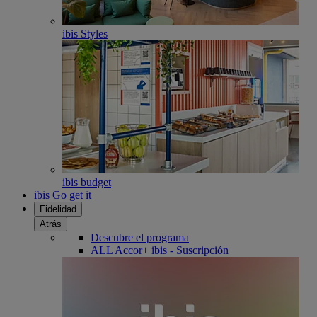
ibis Styles
ibis budget
ibis Go get it
Fidelidad
Atrás
Descubre el programa
ALL Accor+ ibis - Suscripción