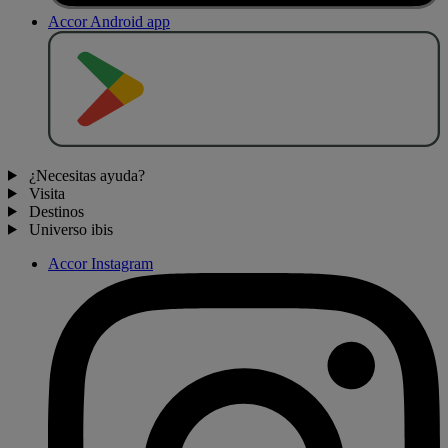
Accor Android app
D
E
S
C
A
R
G
A
R
E
N
¿Necesitas ayuda?
Visita
Destinos
Universo ibis
Accor Instagram