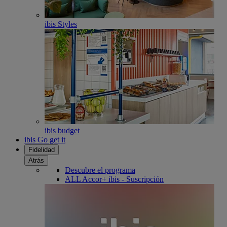
ibis Styles
ibis budget
ibis Go get it
Fidelidad
Atrás
Descubre el programa
ALL Accor+ ibis - Suscripción