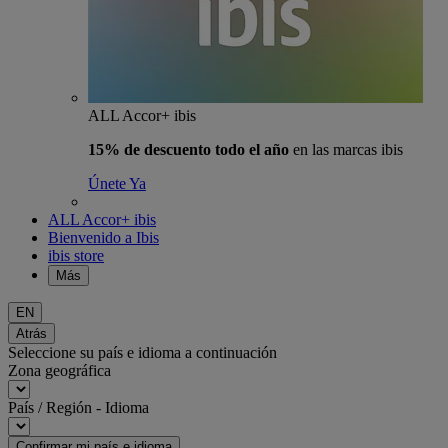
ALL Accor+ ibis
15% de descuento todo el año
en las marcas ibis
Únete Ya
ALL Accor+ ibis
Bienvenido a Ibis
ibis store
Más
EN
Atrás
Seleccione su país e idioma a continuación
Zona geográfica
País / Región - Idioma
Confirmar mi país e idioma