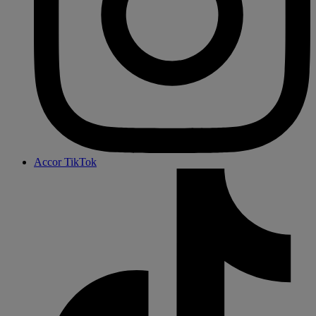
Accor TikTok