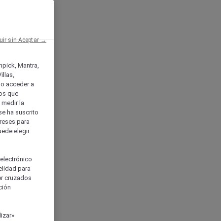
uir sin Aceptar →
enpick, Mantra,
llas,
o acceder a
ios que
) medir la
se ha suscrito
tereses para
uede elegir
 electrónico
elidad para
ser cruzados
ción
izar»