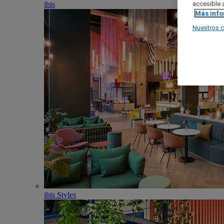
ibis
accesible a
Más inf
Nuestros 
ibis Styles