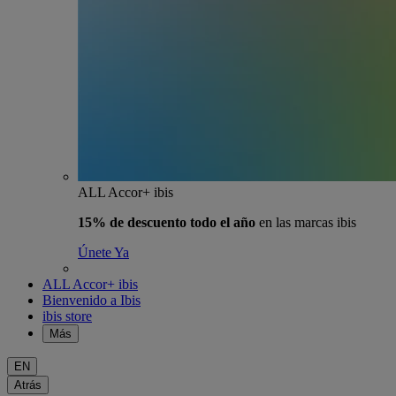
ALL Accor+ ibis
15% de descuento todo el año
en las marcas ibis
Únete Ya
ALL Accor+ ibis
Bienvenido a Ibis
ibis store
Más
EN
Atrás