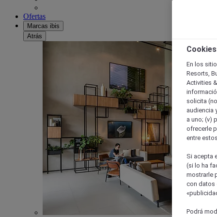
Ofertas
Marcas ibis
Atrás
Cookies
En los siti
Resorts, B
Activities 
información
solicita (n
audiencia y
a uno; (v) 
ofrecerle p
entre esto
Si acepta e
(si lo ha f
mostrarle 
con datos 
«publicidad
Podrá modi