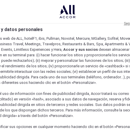
Seg
 y datos personales
os web de ALL, hotelF1, ibis, Pullman, Novotel, Mercure, MGallery, Sofitel, Mov
usiness Travel, Meetings, Travelpros, Restaurants & Bars, Spa, Apartments & Vi
& Events, Limitless Experiences y Hera,
Accor y sus socios
desean almacenar 
 en su terminal para: (i) hacer funcionar los sitios y proporcionarle los servic
o puede rechazarlos); (ii) mejorar y personalizar las funciones de los sitios; (iii
 el rendimiento de los sitios; (iv) proporcionarle un servicio de «cashback» si 
permitirle interactuar con las redes sociales; (vi) establecer un perfil de sus in
ublicidad dirigida. Para cada uno de sus terminales (teléfono, ordenador...), p
s diferentes usos haciendo clic en el botón «Personalizar».
l uso de información con fines de publicidad dirigida, Accor tratará su correo
acilitado) en versión «hash», asociado a sus datos de navegación, reserva y fid
publicidad dirigida en sitios de terceros y redes sociales. Sus datos podrán 
de los que dispongan dichos terceros. Para más información, consulte la sec
 dirigida» a través del botón «Personalizar».
ficar sus opciones en cualquier momento haciendo clic en el botón «Personal