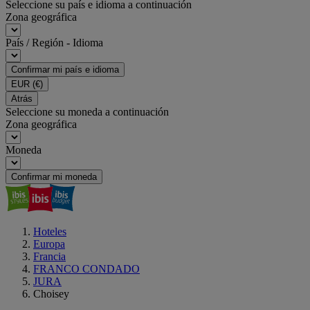
Seleccione su país e idioma a continuación
Zona geográfica
País / Región - Idioma
Confirmar mi país e idioma
EUR
(€)
Atrás
Seleccione su moneda a continuación
Zona geográfica
Moneda
Confirmar mi moneda
Hoteles
Europa
Francia
FRANCO CONDADO
JURA
Choisey