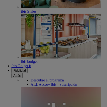
ibis Styles
ibis budget
ibis Go get it
Fidelidad
Atrás
Descubre el programa
ALL Accor+ ibis - Suscripción