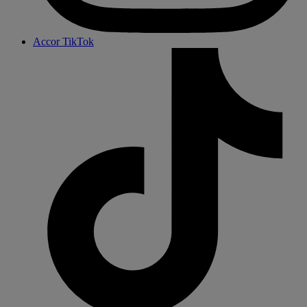
Accor TikTok