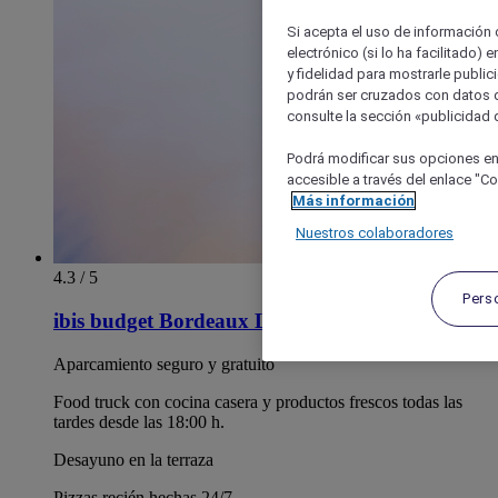
Si acepta el uso de información c
electrónico (si lo ha facilitado)
y fidelidad para mostrarle public
podrán ser cruzados con datos d
consulte la sección «publicidad d
Podrá modificar sus opciones en
accesible a través del enlace "Coo
Más información
Nuestros colaboradores
4.3 / 5
Pers
ibis budget Bordeaux Lormont
Aparcamiento seguro y gratuito
Food truck con cocina casera y productos frescos todas las
tardes desde las 18:00 h.
Desayuno en la terraza
Pizzas recién hechas 24/7