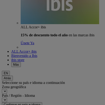
ALL Accor+ ibis
15% de descuento todo el año
en las marcas ibis
Únete Ya
ALL Accor+ ibis
Bienvenido a Ibis
ibis store
Más
EN
Atrás
Seleccione su país e idioma a continuación
Zona geográfica
País / Región - Idioma
Confirmar mi país e idioma