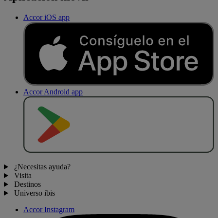
Accor iOS app
Accor Android app
D
E
S
C
A
R
G
A
R
E
N
¿Necesitas ayuda?
Visita
Destinos
Universo ibis
Accor Instagram