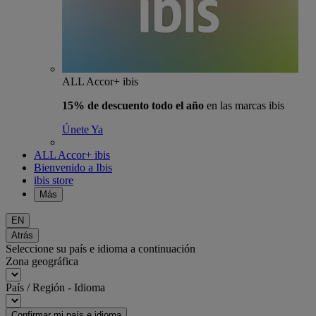
ALL Accor+ ibis
15% de descuento todo el año
en las marcas ibis
Únete Ya
ALL Accor+ ibis
Bienvenido a Ibis
ibis store
Más
EN
Atrás
Seleccione su país e idioma a continuación
Zona geográfica
País / Región - Idioma
Confirmar mi país e idioma