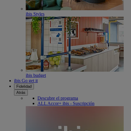
ibis Styles
ibis budget
ibis Go get it
Fidelidad
Atrás
Descubre el programa
ALL Accor+ ibis - Suscripción