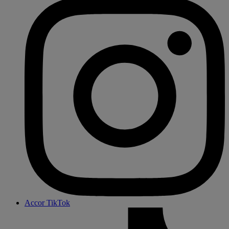
Accor TikTok