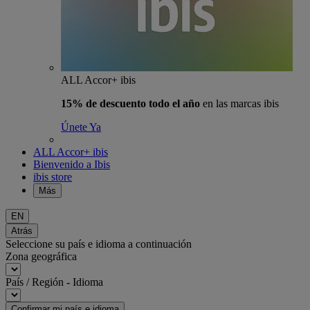
ALL Accor+ ibis
15% de descuento todo el año
en las marcas ibis
Únete Ya
ALL Accor+ ibis
Bienvenido a Ibis
ibis store
Más
EN
Atrás
Seleccione su país e idioma a continuación
Zona geográfica
País / Región - Idioma
Confirmar mi país e idioma