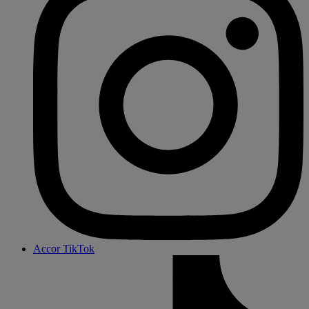
Accor TikTok