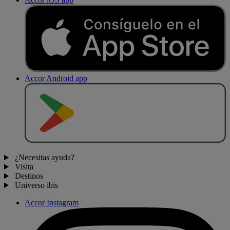
Accor Android app
D
E
S
C
A
R
G
A
R
E
N
¿Necesitas ayuda?
Visita
Destinos
Universo ibis
Accor Instagram