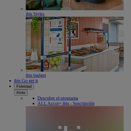
ibis Styles
ibis budget
ibis Go get it
Fidelidad
Atrás
Descubre el programa
ALL Accor+ ibis - Suscripción