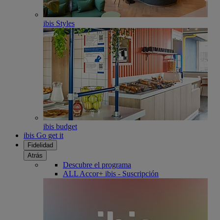
ibis Styles
ibis budget
ibis Go get it
Fidelidad
Atrás
Descubre el programa
ALL Accor+ ibis - Suscripción