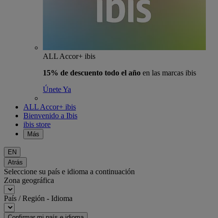
ALL Accor+ ibis
15% de descuento todo el año
en las marcas ibis
Únete Ya
ALL Accor+ ibis
Bienvenido a Ibis
ibis store
Más
EN
Atrás
Seleccione su país e idioma a continuación
Zona geográfica
País / Región - Idioma
Confirmar mi país e idioma