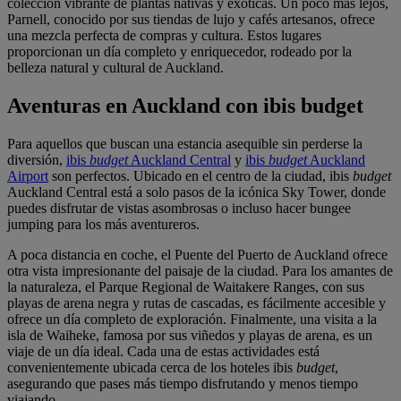
colección vibrante de plantas nativas y exóticas. Un poco más lejos,
Parnell, conocido por sus tiendas de lujo y cafés artesanos, ofrece
una mezcla perfecta de compras y cultura. Estos lugares
proporcionan un día completo y enriquecedor, rodeado por la
belleza natural y cultural de Auckland.
Aventuras en Auckland con ibis budget
Para aquellos que buscan una estancia asequible sin perderse la
diversión,
ibis
budget
Auckland Central
y
ibis
budget
Auckland
Airport
son perfectos. Ubicado en el centro de la ciudad, ibis
budget
Auckland Central está a solo pasos de la icónica Sky Tower, donde
puedes disfrutar de vistas asombrosas o incluso hacer bungee
jumping para los más aventureros.
A poca distancia en coche, el Puente del Puerto de Auckland ofrece
otra vista impresionante del paisaje de la ciudad. Para los amantes de
la naturaleza, el Parque Regional de Waitakere Ranges, con sus
playas de arena negra y rutas de cascadas, es fácilmente accesible y
ofrece un día completo de exploración. Finalmente, una visita a la
isla de Waiheke, famosa por sus viñedos y playas de arena, es un
viaje de un día ideal. Cada una de estas actividades está
convenientemente ubicada cerca de los hoteles ibis
budget
,
asegurando que pases más tiempo disfrutando y menos tiempo
viajando.