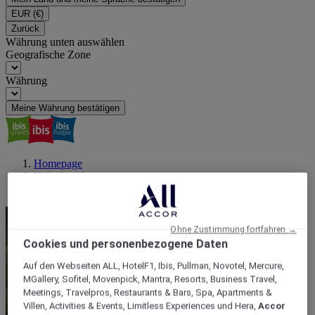
EUR
(€)
Zurück
Währung unten auswählen
Geografische Zone
Währung
Meine Währung bestätigen
Homepage
Hub-Angebote
Ein Parkplatz für einen reibungslosen Aufenthalt
Ohne Zustimmung fortfahren →
Cookies und personenbezogene Daten
Auf den Webseiten ALL, HotelF1, Ibis, Pullman, Novotel, Mercure,
MGallery, Sofitel, Movenpick, Mantra, Resorts, Business Travel,
Meetings, Travelpros, Restaurants & Bars, Spa, Apartments &
Villen, Activities & Events, Limitless Experiences und Hera,
Accor