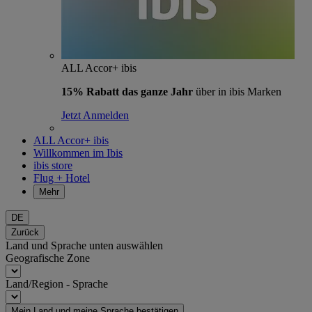
ALL Accor+ ibis
15% Rabatt das ganze Jahr
über in ibis Marken
Jetzt Anmelden
ALL Accor+ ibis
Willkommen im Ibis
ibis store
Flug + Hotel
Mehr
DE
Zurück
Land und Sprache unten auswählen
Geografische Zone
Land/Region - Sprache
Mein Land und meine Sprache bestätigen