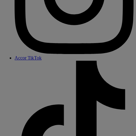
Accor TikTok