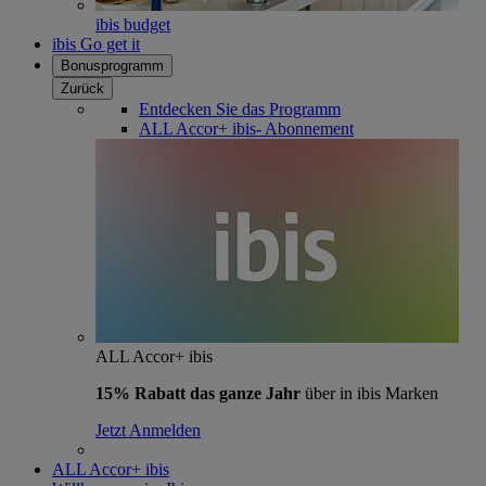
ibis budget
ibis Go get it
Bonusprogramm
Zurück
Entdecken Sie das Programm
ALL Accor+ ibis- Abonnement
ALL Accor+ ibis
15% Rabatt das ganze Jahr
über in ibis Marken
Jetzt Anmelden
ALL Accor+ ibis