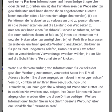
und seine Partner
Informationen auf Ihrem Endgerät speichern
oder darauf zugreifen, um: (i) das Funktionieren der Webseiten zu
gewährleisten und Ihnen die von Ihnen angeforderten Dienste
bereitzustellen (diese können nicht abgelehnt werden); (ii) die
Funktionen der Webseiten zu verbessern und zu personalisieren;
(iii) die Besucherzahlen und die Leistung der Webseiten zu
messen; (iv) Ihnen einen "Cashback“-Service anzubieten, sofern
Sie einen solchen abonniert haben; (v) Ihnen die Interaktion mit
sozialen Netzwerken zu ermöglichen; (vi) ein Profil Ihrer Interessen
zu erstellen, um Ihnen gezielte Werbung anzubieten. Sie können
für jedes Ihrer Endgeräte (Telefon, Computer usw.) zwischen
diesen verschiedenen Verwendungszwecken wählen, indem Sie
auf die Schaltfläche "Personalisieren“ klicken.
Wenn Sie der Verwendung von Informationen für Zwecke der
Geschäftsbedingungen
gezielten Werbung zustimmen, verarbeitet Accor Ihre E-Mail-
Close button
Adresse (sofern Sie diese angegeben haben) in einer „gehashten“
Version, kombiniert mit Ihren Browser-, Buchungs- und
Nutzen Sie das Angebot „Park, Sleep and Go“ und profitieren Sie je
Treuedaten, um Ihnen gezielte Werbung auf Webseiten Dritter und
nach gewähltem Tarif von einer Hotelübernachtung und 3, 7, 8 oder
in sozialen Netzwerken anzuzeigen. Ihre Daten können mit Daten
15 Tagen Parkplatznutzung inklusive.
abgeglichen werden, über die diese Dritten verfügen. Weitere
Informationen finden Sie im Abschnitt "Gezielte Werbung“ über
die Schaltfläche "Personalisieren“.
In diesem Angebot ist kein Frühstück enthalten, mit Ausnahme