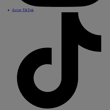
Accor TikTok