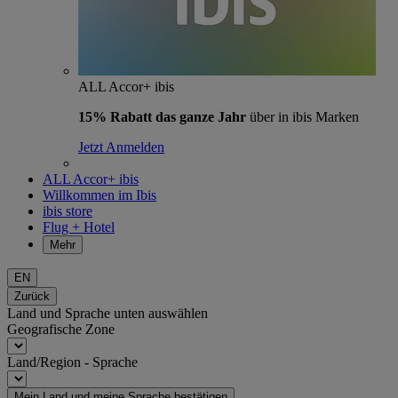
ALL Accor+ ibis
15% Rabatt das ganze Jahr
über in ibis Marken
Jetzt Anmelden
ALL Accor+ ibis
Willkommen im Ibis
ibis store
Flug + Hotel
Mehr
EN
Zurück
Land und Sprache unten auswählen
Geografische Zone
Land/Region - Sprache
Mein Land und meine Sprache bestätigen