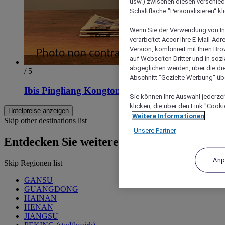
usw.) zwischen diesen verschie
Schaltfläche "Personalisieren“ kl
Wenn Sie der Verwendung von In
verarbeitet Accor Ihre E-Mail-Ad
Version, kombiniert mit Ihren B
auf Webseiten Dritter und in soz
abgeglichen werden, über die die
/ 5
Abschnitt "Gezielte Werbung“ übe
Ibis Pingliang Kongtong West road Hotel
Sie können Ihre Auswahl jederzei
klicken, die über den Link "Cooki
Hotelpreise anzeigen
Weitere Informationen
Skip other destinations list
Unsere Partner
Entdecken Sie weitere Hotels
Anp
Skip Regionen list
GANSU
GUANGDONG
HAINAN
HENAN
JIANGSU