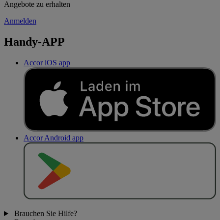
Angebote zu erhalten
Anmelden
Handy-APP
Accor iOS app
Accor Android app
J
E
T
Z
T
B
E
I
Brauchen Sie Hilfe?