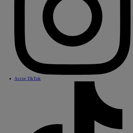
Accor TikTok