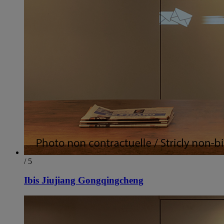
/ 5
Ibis Jiujiang Gongqingcheng