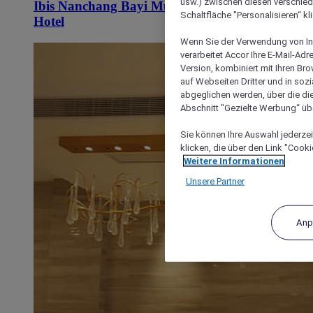
usw.) zwischen diesen verschie
Ibis Nanchang Bayi Museum Metro Station
Schaltfläche "Personalisieren“ kl
Hotel
Wenn Sie der Verwendung von In
verarbeitet Accor Ihre E-Mail-Ad
Version, kombiniert mit Ihren B
auf Webseiten Dritter und in soz
abgeglichen werden, über die die
Abschnitt "Gezielte Werbung“ übe
Sie können Ihre Auswahl jederzei
klicken, die über den Link "Cooki
Weitere Informationen
Unsere Partner
Anp