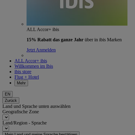
ALL Accor+ ibis
15% Rabatt das ganze Jahr
über in ibis Marken
Jetzt Anmelden
ALL Accor+ ibis
Willkommen im Ibis
ibis store
Flug + Hotel
Mehr
EN
Zurück
Land und Sprache unten auswählen
Geografische Zone
Land/Region - Sprache
Mein Land und meine Sprache bestätigen