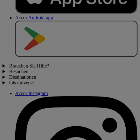
Accor Android app
J
E
T
Z
T
B
E
I
Brauchen Sie Hilfe?
Besuchen
Destinationen
ibis universe
Accor Instagram