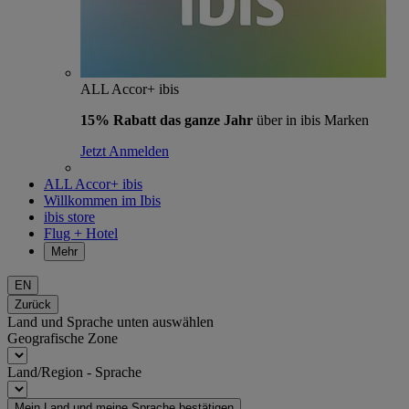
ALL Accor+ ibis
15% Rabatt das ganze Jahr
über in ibis Marken
Jetzt Anmelden
ALL Accor+ ibis
Willkommen im Ibis
ibis store
Flug + Hotel
Mehr
EN
Zurück
Land und Sprache unten auswählen
Geografische Zone
Land/Region - Sprache
Mein Land und meine Sprache bestätigen