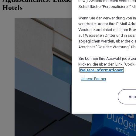
usw.) zwischen diesen verschie
Hotels
Schaltfläche "Personalisieren“ kl
Wenn Sie der Verwendung von In
verarbeitet Accor Ihre E-Mail-Ad
Version, kombiniert mit Ihren B
auf Webseiten Dritter und in soz
abgeglichen werden, über die die
Abschnitt "Gezielte Werbung“ übe
Sie können Ihre Auswahl jederzei
klicken, die über den Link "Cooki
Weitere Informationen
Unsere Partner
Anp