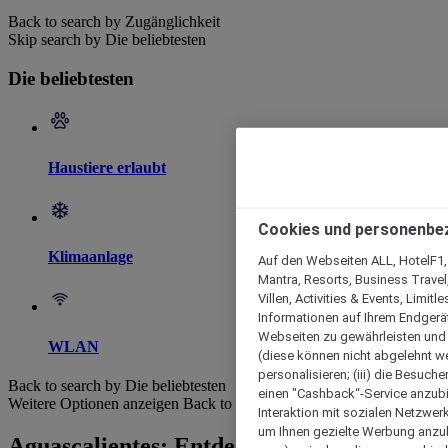
Back to search by Zugänglichkeit
Skip search by Die beliebtesten
Die beliebtesten
Haustiere erlaubt
Cookies und personenbe
Klimaanlage
Auf den Webseiten ALL, HotelF1, I
Mantra, Resorts, Business Travel
Villen, Activities & Events, Limit
Informationen auf Ihrem Endgerät
Webseiten zu gewährleisten und I
WLAN
(diese können nicht abgelehnt we
personalisieren; (iii) die Besuch
Back to search by Die beliebtesten
einen "Cashback“-Service anzubie
Weitere Optionen anzeigen
Back to search by categories
Interaktion mit sozialen Netzwerke
um Ihnen gezielte Werbung anzub
Aguascalientes: Entdecken Sie unsere