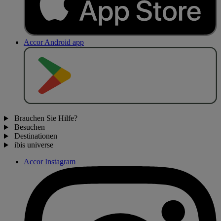
Accor Android app
J
E
T
Z
T
B
E
I
Brauchen Sie Hilfe?
Besuchen
Destinationen
ibis universe
Accor Instagram