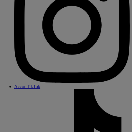
Accor TikTok