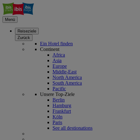
Menü
Reiseziele
Zurück
Ein Hotel finden
Continent
Africa
Asia
Europe
Middle-East
North America
South America
Pacific
Unsere Top-Ziele
Berlin
Hamburg
Frankfurt
Köln
Paris
See all destionations