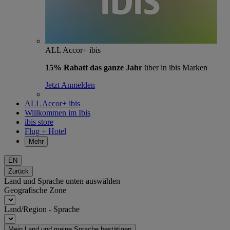
ALL Accor+ ibis
15% Rabatt das ganze Jahr
über in ibis Marken
Jetzt Anmelden
ALL Accor+ ibis
Willkommen im Ibis
ibis store
Flug + Hotel
Mehr
EN
Zurück
Land und Sprache unten auswählen
Geografische Zone
Land/Region - Sprache
Mein Land und meine Sprache bestätigen