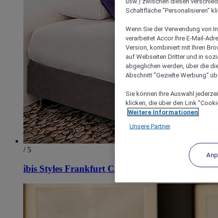
usw.) zwischen diesen verschie
Schaltfläche "Personalisieren“ kl
Wenn Sie der Verwendung von In
verarbeitet Accor Ihre E-Mail-Ad
Version, kombiniert mit Ihren B
auf Webseiten Dritter und in soz
abgeglichen werden, über die die
Abschnitt "Gezielte Werbung“ übe
Sie können Ihre Auswahl jederzei
klicken, die über den Link "Cooki
Weitere Informationen
Unsere Partner
/ 5
Anp
ibis Styles Frankfurt City