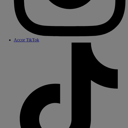
Accor TikTok